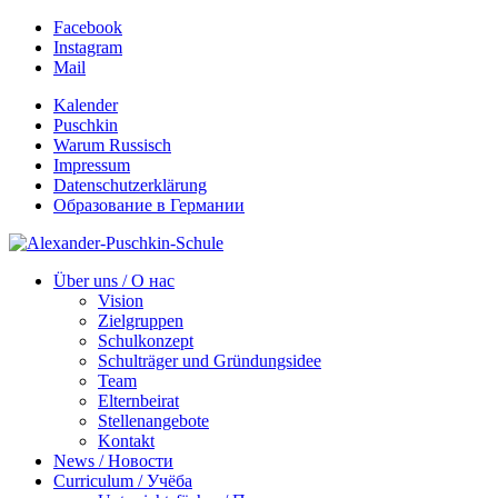
Facebook
Instagram
Mail
Kalender
Puschkin
Warum Russisch
Impressum
Datenschutzerklärung
Образование в Германии
Über uns / О нас
Vision
Zielgruppen
Schulkonzept
Schulträger und Gründungsidee
Team
Elternbeirat
Stellenangebote
Kontakt
News / Новости
Curriculum / Учёба