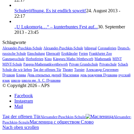
Schuleröffnung. Es ist endlich soweit!
24. August 2013 -
22:17
„U Lukomorja…“ – kunterbuntes Fest auf...
30. September
2013 - 23:45
Schlagworte
Alexander-Puschkin-Schule
Alexander-Puschkin-Schule
bilingual
Coronaferien
Deutsch-
russische Schule
Einschulung
Elterncafé
Erstklässler
Ferien
Frankfurter Zoo
Ganztagsschule
Herbstferien
Kino
Känguru Mathe-Wettbewerb
Mathematik
MINT
MINT-Schule
Pangea-Mathematikwettbewerb
Private Grundschule
Privatschule
Schach
Schule die wir lieben
Tag der offenen Tür
Theater
Turnier
Александр Сергеевич
Пушкин
Блины
День открытых дверей
Масленица
день рождения Пушкина
русский
язык
школа
школа им. А. С. Пушкина
© Copyright 2026 - APS
Facebook
Instagram
Mail
Tag der offenen Tür
Alexander-Puschkin-Schule
Alexander-
Масленица с обществом Слово
Puschkin-Scnule
Nach oben scrollen