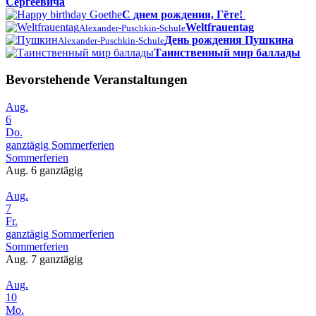
Сергеевича
С днем рождения, Гёте!
Weltfrauentag
Alexander-Puschkin-Schule
День рождения Пушкина
Alexander-Puschkin-Schule
Таинственный мир баллады
Bevorstehende Veranstaltungen
Aug.
6
Do.
ganztägig
Sommerferien
Sommerferien
Aug. 6
ganztägig
Aug.
7
Fr.
ganztägig
Sommerferien
Sommerferien
Aug. 7
ganztägig
Aug.
10
Mo.