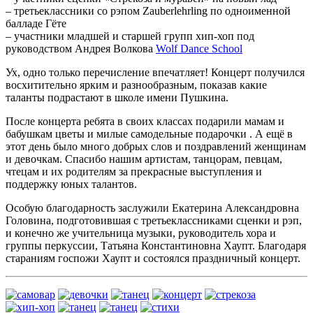
– третьеклассники со рэпом Zauberlehrling по одноименной
балладе Гёте
– участники младшей и старшей групп хип-хоп под
руководством Андрея Волкова
Wolf Dance School
Ух, одно только перечисление впечатляет! Концерт получился
восхитительно ярким и разнообразным, показав какие
таланты подрастают в школе имени Пушкина.
После концерта ребята в своих классах подарили мамам и
бабушкам цветы и милые самодельные подарочки . А ещё в
этот день было много добрых слов и поздравлений женщинам
и девочкам. Спасибо нашим артистам, танцорам, певцам,
чтецам и их родителям за прекрасные выступления и
поддержку юных талантов.
Особую благодарность заслужили Екатерина Александровна
Головина, подготовившая с третьеклассниками сценки и рэп,
и конечно же учительница музыки, руководитель хора и
группы перкуссии, Татьяна Константиновна Хаупт. Благодаря
стараниям госпожи Хаупт и состоялся праздничный концерт.