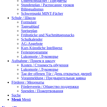
Unterrichtsfächer / Предметы
Stundenplan / Расписание уроков
Bilingualismus
Schwerpunkt MINT-Fächer
Schule / Школа
Formulare
Tagesablauf
Speiseplan
Frühstücke und Nachmittagssnacks
Schulkalender
AG-Angebote
Kurs Künstliche Intelligenz
Ferienprogramme
Lukomorie / Лукоморье
Aufnahme / Прием в школу
Kosten / Стоимость обучения
Lukomorie / Лукоморье
Tag der offenen Tür / День открытых дверей
Voranmeldung / Предварительная заявка
Förderer / Меценаты
Förderverein / Общество поддержки
Spenden / Пожертвования
Suche
Menü
Menü