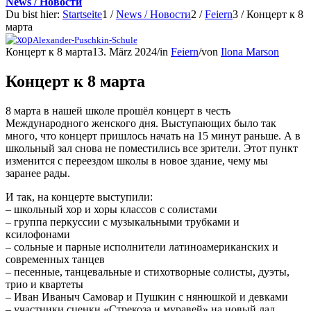
News / Новости
Du bist hier:
Startseite
1
/
News / Новости
2
/
Feiern
3
/
Концерт к 8
марта
Alexander-Puschkin-Schule
Концерт к 8 марта
13. März 2024
/
in
Feiern
/
von
Ilona Marson
Концерт к 8 марта
8 марта в нашей школе прошёл концерт в честь
Международного женского дня. Выступающих было так
много, что концерт пришлось начать на 15 минут раньше. А в
школьный зал снова не поместились все зрители. Этот пункт
изменится с переездом школы в новое здание, чему мы
заранее рады.
И так, на концерте выступили:
– школьный хор и хоры классов с солистами
– группа перкуссии с музыкальными трубками и
ксилофонами
– сольные и парные исполнители латиноамериканских и
современных танцев
– песенные, танцевальные и стихотворные солисты, дуэты,
трио и квартеты
– Иван Иваныч Самовар и Пушкин с нянюшкой и девками
– участники сценки «Стрекоза и муравей» на новый лад