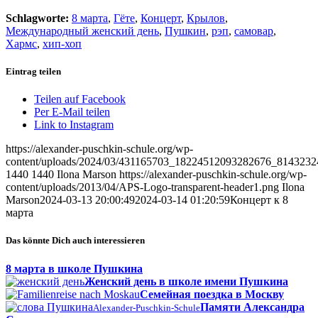
Schlagworte:
8 марта
,
Гёте
,
Концерт
,
Крылов
,
Международный женский день
,
Пушкин
,
рэп
,
самовар
,
Хармс
,
хип-хоп
Eintrag teilen
Teilen auf Facebook
Per E-Mail teilen
Link to Instagram
https://alexander-puschkin-schule.org/wp-
content/uploads/2024/03/431165703_18224512093282676_8143232
1440
1440
Ilona Marson
https://alexander-puschkin-schule.org/wp-
content/uploads/2013/04/APS-Logo-transparent-header1.png
Ilona
Marson
2024-03-13 20:00:49
2024-03-14 01:20:59
Концерт к 8
марта
Das könnte Dich auch interessieren
8 марта в школе Пушкина
Женский день в школе имени Пушкина
Семейная поездка в Москву
Памяти Александра
Alexander-Puschkin-Schule