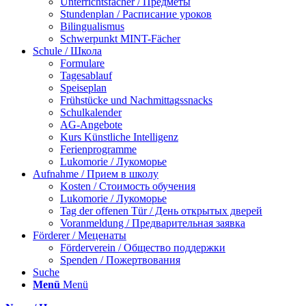
Unterrichtsfächer / Предметы
Stundenplan / Расписание уроков
Bilingualismus
Schwerpunkt MINT-Fächer
Schule / Школа
Formulare
Tagesablauf
Speiseplan
Frühstücke und Nachmittagssnacks
Schulkalender
AG-Angebote
Kurs Künstliche Intelligenz
Ferienprogramme
Lukomorie / Лукоморье
Aufnahme / Прием в школу
Kosten / Стоимость обучения
Lukomorie / Лукоморье
Tag der offenen Tür / День открытых дверей
Voranmeldung / Предварительная заявка
Förderer / Меценаты
Förderverein / Общество поддержки
Spenden / Пожертвования
Suche
Menü
Menü