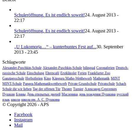
Schuleröffnung. Es ist endlich soweit!
24. August 2013 -
22:17
Schuleröffnung. Es ist endlich soweit!
24. August 2013 -
22:17
„U Lukomorja…“ – kunterbuntes Fest auf...
30. September
2013 - 23:45
Schlagworte
Alexander-Puschkin-Schule
Alexander-Puschkin-Schule
bilingual
Coronaferien
Deutsch-
russische Schule
Einschulung
Elterncafé
Erstklässler
Ferien
Frankfurter Zoo
Ganztagsschule
Herbstferien
Kino
Känguru Mathe-Wettbewerb
Mathematik
MINT
MINT-Schule
Pangea-Mathematikwettbewerb
Private Grundschule
Privatschule
Schach
Schule die wir lieben
Tag der offenen Tür
Theater
Turnier
Александр Сергеевич
Пушкин
Блины
День открытых дверей
Масленица
день рождения Пушкина
русский
язык
школа
школа им. А. С. Пушкина
© Copyright 2026 - APS
Facebook
Instagram
Mail