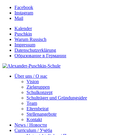
Facebook
Instagram
Mail
Kalender
Puschkin
Warum Russisch
Impressum
Datenschutzerklärung
Образование в Германии
Über uns / О нас
Vision
Zielgruppen
Schulkonzept
Schulträger und Gründungsidee
Team
Elternbeirat
Stellenangebote
Kontakt
News / Новости
Curriculum / Учёба