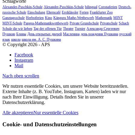
Schlagworte
Alexander-Puschkin-Schule
Alexander-Puschkin-Schule
bilingual
Coronaferien
Deutsch-
russische Schule
Einschulung
Elterncafé
Erstklässler
Ferien
Frankfurter Zoo
Ganztagsschule
Herbstferien
Kino
Känguru Mathe-Wettbewerb
Mathematik
MINT
MINT-Schule
Pangea-Mathematikwettbewerb
Private Grundschule
Privatschule
Schach
Schule die wir lieben
Tag der offenen Tür
Theater
Turnier
Александр Сергеевич
Пушкин
Блины
День открытых дверей
Масленица
день рождения Пушкина
русский
язык
школа
школа им. А. С. Пушкина
© Copyright 2026 - APS
Facebook
Instagram
Mail
Nach oben scrollen
Wir nutzen essentielle Cookies, um unsere Website bereitzustellen.
Externe Inhalte (z. B. YouTube, Instagram, Karten) laden wir nur
nach Ihrer Einwilligung. Details finden Sie in unserer
Datenschutzerklärung.
Alle akzeptieren
Nur essentielle Cookies
Cookie- und Datenschutzeinstellungen