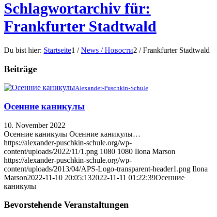
Schlagwortarchiv für:
Frankfurter Stadtwald
Du bist hier:
Startseite
1
/
News / Новости
2
/
Frankfurter Stadtwald
Beiträge
Alexander-Puschkin-Schule
Осенние каникулы
10. November 2022
Осенние каникулы Осенние каникулы…
https://alexander-puschkin-schule.org/wp-
content/uploads/2022/11/1.png
1080
1080
Ilona Marson
https://alexander-puschkin-schule.org/wp-
content/uploads/2013/04/APS-Logo-transparent-header1.png
Ilona
Marson
2022-11-10 20:05:13
2022-11-11 01:22:39
Осенние
каникулы
Bevorstehende Veranstaltungen