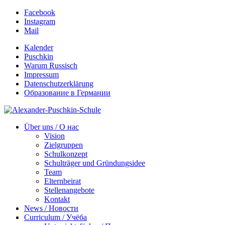
Facebook
Instagram
Mail
Kalender
Puschkin
Warum Russisch
Impressum
Datenschutzerklärung
Образование в Германии
Über uns / О нас
Vision
Zielgruppen
Schulkonzept
Schulträger und Gründungsidee
Team
Elternbeirat
Stellenangebote
Kontakt
News / Новости
Curriculum / Учёба