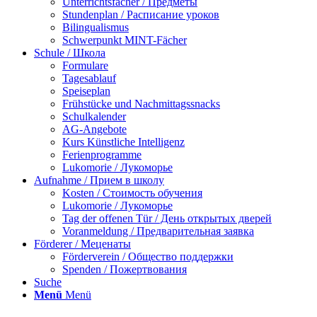
Unterrichtsfächer / Предметы
Stundenplan / Расписание уроков
Bilingualismus
Schwerpunkt MINT-Fächer
Schule / Школа
Formulare
Tagesablauf
Speiseplan
Frühstücke und Nachmittagssnacks
Schulkalender
AG-Angebote
Kurs Künstliche Intelligenz
Ferienprogramme
Lukomorie / Лукоморье
Aufnahme / Прием в школу
Kosten / Стоимость обучения
Lukomorie / Лукоморье
Tag der offenen Tür / День открытых дверей
Voranmeldung / Предварительная заявка
Förderer / Меценаты
Förderverein / Общество поддержки
Spenden / Пожертвования
Suche
Menü
Menü