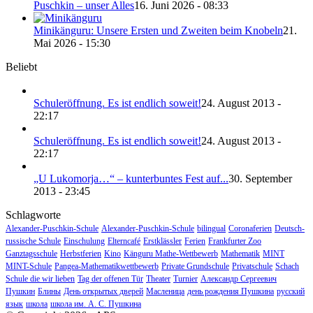
Puschkin – unser Alles
16. Juni 2026 - 08:33
Minikänguru: Unsere Ersten und Zweiten beim Knobeln
21.
Mai 2026 - 15:30
Beliebt
Schuleröffnung. Es ist endlich soweit!
24. August 2013 -
22:17
Schuleröffnung. Es ist endlich soweit!
24. August 2013 -
22:17
„U Lukomorja…“ – kunterbuntes Fest auf...
30. September
2013 - 23:45
Schlagworte
Alexander-Puschkin-Schule
Alexander-Puschkin-Schule
bilingual
Coronaferien
Deutsch-
russische Schule
Einschulung
Elterncafé
Erstklässler
Ferien
Frankfurter Zoo
Ganztagsschule
Herbstferien
Kino
Känguru Mathe-Wettbewerb
Mathematik
MINT
MINT-Schule
Pangea-Mathematikwettbewerb
Private Grundschule
Privatschule
Schach
Schule die wir lieben
Tag der offenen Tür
Theater
Turnier
Александр Сергеевич
Пушкин
Блины
День открытых дверей
Масленица
день рождения Пушкина
русский
язык
школа
школа им. А. С. Пушкина