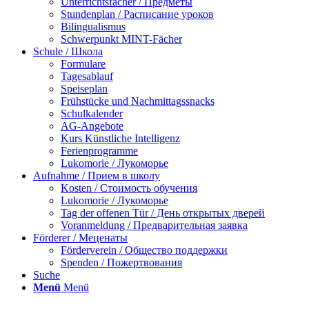
Unterrichtsfächer / Предметы
Stundenplan / Расписание уроков
Bilingualismus
Schwerpunkt MINT-Fächer
Schule / Школа
Formulare
Tagesablauf
Speiseplan
Frühstücke und Nachmittagssnacks
Schulkalender
AG-Angebote
Kurs Künstliche Intelligenz
Ferienprogramme
Lukomorie / Лукоморье
Aufnahme / Прием в школу
Kosten / Стоимость обучения
Lukomorie / Лукоморье
Tag der offenen Tür / День открытых дверей
Voranmeldung / Предварительная заявка
Förderer / Меценаты
Förderverein / Общество поддержки
Spenden / Пожертвования
Suche
Menü
Menü