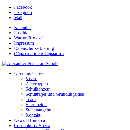
Facebook
Instagram
Mail
Kalender
Puschkin
Warum Russisch
Impressum
Datenschutzerklärung
Образование в Германии
Über uns / О нас
Vision
Zielgruppen
Schulkonzept
Schulträger und Gründungsidee
Team
Elternbeirat
Stellenangebote
Kontakt
News / Новости
Curriculum / Учёба