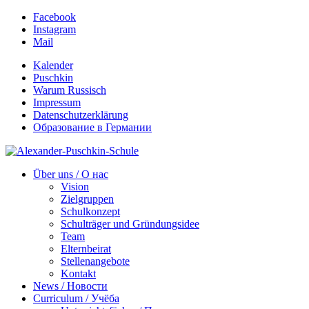
Facebook
Instagram
Mail
Kalender
Puschkin
Warum Russisch
Impressum
Datenschutzerklärung
Образование в Германии
Über uns / О нас
Vision
Zielgruppen
Schulkonzept
Schulträger und Gründungsidee
Team
Elternbeirat
Stellenangebote
Kontakt
News / Новости
Curriculum / Учёба