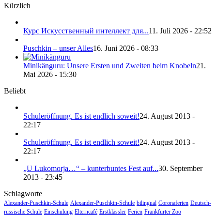
Kürzlich
Курс Искусственный интеллект для...
11. Juli 2026 - 22:52
Puschkin – unser Alles
16. Juni 2026 - 08:33
Minikänguru: Unsere Ersten und Zweiten beim Knobeln
21.
Mai 2026 - 15:30
Beliebt
Schuleröffnung. Es ist endlich soweit!
24. August 2013 -
22:17
Schuleröffnung. Es ist endlich soweit!
24. August 2013 -
22:17
„U Lukomorja…“ – kunterbuntes Fest auf...
30. September
2013 - 23:45
Schlagworte
Alexander-Puschkin-Schule
Alexander-Puschkin-Schule
bilingual
Coronaferien
Deutsch-
russische Schule
Einschulung
Elterncafé
Erstklässler
Ferien
Frankfurter Zoo