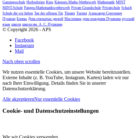
Ganztagsschule
Herbstferien
Kino
Känguru Mathe-Wettbewerb
Mathematik
MINT
MINT-Schule
Pangea-Mathematikwettbewerb
Private Grundschule
Privatschule
Schach
Schule die wir lieben
Tag der offenen Tür
Theater
Turnier
Александр Сергеевич
Пушкин
Блины
День открытых дверей
Масленица
день рождения Пушкина
русский
язык
школа
школа им. А. С. Пушкина
© Copyright 2026 - APS
Facebook
Instagram
Mail
Nach oben scrollen
Wir nutzen essentielle Cookies, um unsere Website bereitzustellen.
Externe Inhalte (z. B. YouTube, Instagram, Karten) laden wir nur
nach Ihrer Einwilligung. Details finden Sie in unserer
Datenschutzerklärung.
Alle akzeptieren
Nur essentielle Cookies
Cookie- und Datenschutzeinstellungen
Wie wir Cookies verwenden