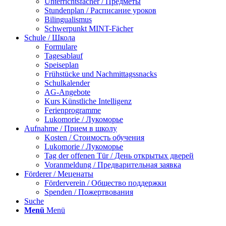
Unterrichtsfächer / Предметы
Stundenplan / Расписание уроков
Bilingualismus
Schwerpunkt MINT-Fächer
Schule / Школа
Formulare
Tagesablauf
Speiseplan
Frühstücke und Nachmittagssnacks
Schulkalender
AG-Angebote
Kurs Künstliche Intelligenz
Ferienprogramme
Lukomorie / Лукоморье
Aufnahme / Прием в школу
Kosten / Стоимость обучения
Lukomorie / Лукоморье
Tag der offenen Tür / День открытых дверей
Voranmeldung / Предварительная заявка
Förderer / Меценаты
Förderverein / Общество поддержки
Spenden / Пожертвования
Suche
Menü
Menü