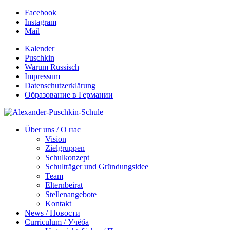
Facebook
Instagram
Mail
Kalender
Puschkin
Warum Russisch
Impressum
Datenschutzerklärung
Образование в Германии
Über uns / О нас
Vision
Zielgruppen
Schulkonzept
Schulträger und Gründungsidee
Team
Elternbeirat
Stellenangebote
Kontakt
News / Новости
Curriculum / Учёба