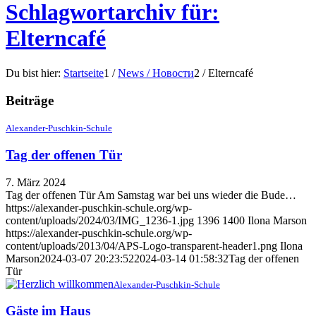
Schlagwortarchiv für:
Elterncafé
Du bist hier:
Startseite
1
/
News / Новости
2
/
Elterncafé
Beiträge
Alexander-Puschkin-Schule
Tag der offenen Tür
7. März 2024
Tag der offenen Tür Am Samstag war bei uns wieder die Bude…
https://alexander-puschkin-schule.org/wp-
content/uploads/2024/03/IMG_1236-1.jpg
1396
1400
Ilona Marson
https://alexander-puschkin-schule.org/wp-
content/uploads/2013/04/APS-Logo-transparent-header1.png
Ilona
Marson
2024-03-07 20:23:52
2024-03-14 01:58:32
Tag der offenen
Tür
Alexander-Puschkin-Schule
Gäste im Haus