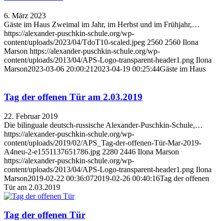
6. März 2023
Gäste im Haus Zweimal im Jahr, im Herbst und im Frühjahr,…
https://alexander-puschkin-schule.org/wp-
content/uploads/2023/04/TdoT10-scaled.jpeg
2560
2560
Ilona
Marson
https://alexander-puschkin-schule.org/wp-
content/uploads/2013/04/APS-Logo-transparent-header1.png
Ilona
Marson
2023-03-06 20:00:21
2023-04-19 00:25:44
Gäste im Haus
Tag der offenen Tür am 2.03.2019
22. Februar 2019
Die bilinguale deutsch-russische Alexander-Puschkin-Schule,…
https://alexander-puschkin-schule.org/wp-
content/uploads/2019/02/APS_Tag-der-offenen-Tür-Маr-2019-
A4neu-2-e1551137651786.jpg
2280
2446
Ilona Marson
https://alexander-puschkin-schule.org/wp-
content/uploads/2013/04/APS-Logo-transparent-header1.png
Ilona
Marson
2019-02-22 00:36:07
2019-02-26 00:40:16
Tag der offenen
Tür am 2.03.2019
Tag der offenen Tür