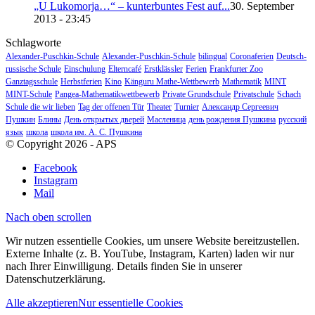
„U Lukomorja…“ – kunterbuntes Fest auf...
30. September
2013 - 23:45
Schlagworte
Alexander-Puschkin-Schule
Alexander-Puschkin-Schule
bilingual
Coronaferien
Deutsch-
russische Schule
Einschulung
Elterncafé
Erstklässler
Ferien
Frankfurter Zoo
Ganztagsschule
Herbstferien
Kino
Känguru Mathe-Wettbewerb
Mathematik
MINT
MINT-Schule
Pangea-Mathematikwettbewerb
Private Grundschule
Privatschule
Schach
Schule die wir lieben
Tag der offenen Tür
Theater
Turnier
Александр Сергеевич
Пушкин
Блины
День открытых дверей
Масленица
день рождения Пушкина
русский
язык
школа
школа им. А. С. Пушкина
© Copyright 2026 - APS
Facebook
Instagram
Mail
Nach oben scrollen
Wir nutzen essentielle Cookies, um unsere Website bereitzustellen.
Externe Inhalte (z. B. YouTube, Instagram, Karten) laden wir nur
nach Ihrer Einwilligung. Details finden Sie in unserer
Datenschutzerklärung.
Alle akzeptieren
Nur essentielle Cookies