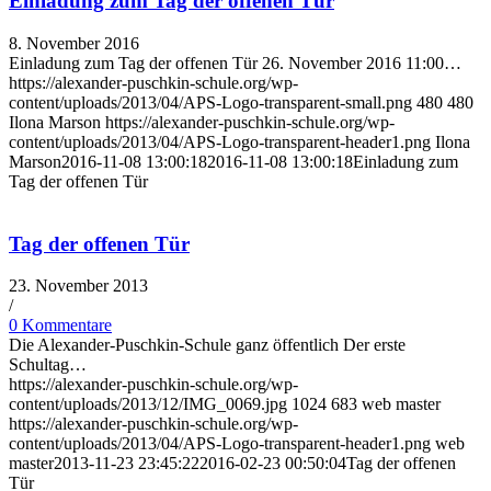
Einladung zum Tag der offenen Tür
8. November 2016
Einladung zum Tag der offenen Tür 26. November 2016 11:00…
https://alexander-puschkin-schule.org/wp-
content/uploads/2013/04/APS-Logo-transparent-small.png
480
480
Ilona Marson
https://alexander-puschkin-schule.org/wp-
content/uploads/2013/04/APS-Logo-transparent-header1.png
Ilona
Marson
2016-11-08 13:00:18
2016-11-08 13:00:18
Einladung zum
Tag der offenen Tür
Tag der offenen Tür
23. November 2013
/
0 Kommentare
Die Alexander-Puschkin-Schule ganz öffentlich Der erste
Schultag…
https://alexander-puschkin-schule.org/wp-
content/uploads/2013/12/IMG_0069.jpg
1024
683
web master
https://alexander-puschkin-schule.org/wp-
content/uploads/2013/04/APS-Logo-transparent-header1.png
web
master
2013-11-23 23:45:22
2016-02-23 00:50:04
Tag der offenen
Tür