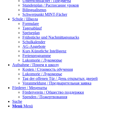
Unterrichtsfächer / Предметы
Stundenplan / Расписание уроков
Bilingualismus
Schwerpunkt MINT-Fächer
Schule / Школа
Formulare
Tagesablauf
Speiseplan
Frühstücke und Nachmittagssnacks
Schulkalender
AG-Angebote
Kurs Künstliche Intelligenz
Ferienprogramme
Lukomorie / Лукоморье
Aufnahme / Прием в школу
Kosten / Стоимость обучения
Lukomorie / Лукоморье
Tag der offenen Tür / День открытых дверей
Voranmeldung / Предварительная заявка
Förderer / Меценаты
Förderverein / Общество поддержки
Spenden / Пожертвования
Suche
Menü
Menü