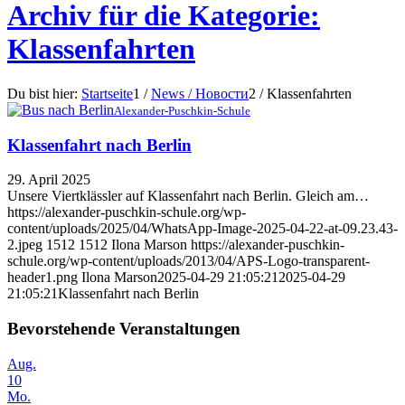
Archiv für die Kategorie:
Klassenfahrten
Du bist hier:
Startseite
1
/
News / Новости
2
/
Klassenfahrten
Alexander-Puschkin-Schule
Klassenfahrt nach Berlin
29. April 2025
Unsere Viertklässler auf Klassenfahrt nach Berlin. Gleich am…
https://alexander-puschkin-schule.org/wp-
content/uploads/2025/04/WhatsApp-Image-2025-04-22-at-09.23.43-
2.jpeg
1512
1512
Ilona Marson
https://alexander-puschkin-
schule.org/wp-content/uploads/2013/04/APS-Logo-transparent-
header1.png
Ilona Marson
2025-04-29 21:05:21
2025-04-29
21:05:21
Klassenfahrt nach Berlin
Bevorstehende Veranstaltungen
Aug.
10
Mo.