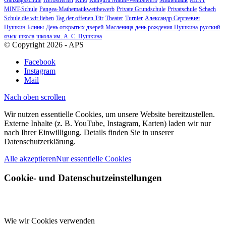
MINT-Schule
Pangea-Mathematikwettbewerb
Private Grundschule
Privatschule
Schach
Schule die wir lieben
Tag der offenen Tür
Theater
Turnier
Александр Сергеевич
Пушкин
Блины
День открытых дверей
Масленица
день рождения Пушкина
русский
язык
школа
школа им. А. С. Пушкина
© Copyright 2026 - APS
Facebook
Instagram
Mail
Nach oben scrollen
Wir nutzen essentielle Cookies, um unsere Website bereitzustellen.
Externe Inhalte (z. B. YouTube, Instagram, Karten) laden wir nur
nach Ihrer Einwilligung. Details finden Sie in unserer
Datenschutzerklärung.
Alle akzeptieren
Nur essentielle Cookies
Cookie- und Datenschutzeinstellungen
Wie wir Cookies verwenden