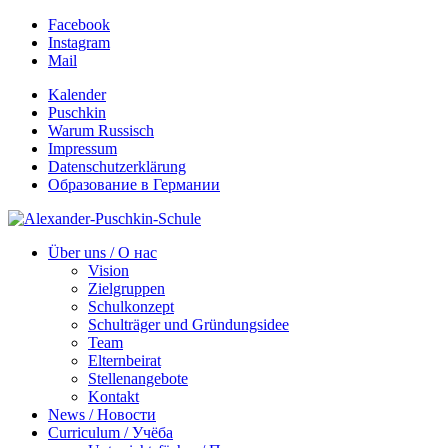
Facebook
Instagram
Mail
Kalender
Puschkin
Warum Russisch
Impressum
Datenschutzerklärung
Образование в Германии
Über uns / О нас
Vision
Zielgruppen
Schulkonzept
Schulträger und Gründungsidee
Team
Elternbeirat
Stellenangebote
Kontakt
News / Новости
Curriculum / Учёба