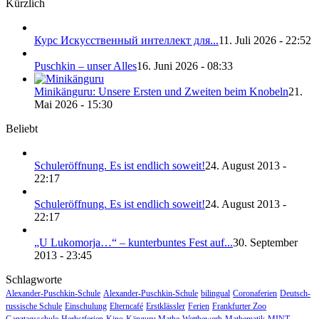
Kürzlich
Курс Искусственный интеллект для...
11. Juli 2026 - 22:52
Puschkin – unser Alles
16. Juni 2026 - 08:33
Minikänguru: Unsere Ersten und Zweiten beim Knobeln
21.
Mai 2026 - 15:30
Beliebt
Schuleröffnung. Es ist endlich soweit!
24. August 2013 -
22:17
Schuleröffnung. Es ist endlich soweit!
24. August 2013 -
22:17
„U Lukomorja…“ – kunterbuntes Fest auf...
30. September
2013 - 23:45
Schlagworte
Alexander-Puschkin-Schule
Alexander-Puschkin-Schule
bilingual
Coronaferien
Deutsch-
russische Schule
Einschulung
Elterncafé
Erstklässler
Ferien
Frankfurter Zoo
Ganztagsschule
Herbstferien
Kino
Känguru Mathe-Wettbewerb
Mathematik
MINT