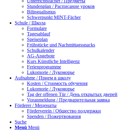
Unterrichtsfächer / Предметы
Stundenplan / Расписание уроков
Bilingualismus
Schwerpunkt MINT-Fächer
Schule / Школа
Formulare
Tagesablauf
Speiseplan
Frühstücke und Nachmittagssnacks
Schulkalender
AG-Angebote
Kurs Künstliche Intelligenz
Ferienprogramme
Lukomorie / Лукоморье
Aufnahme / Прием в школу
Kosten / Стоимость обучения
Lukomorie / Лукоморье
Tag der offenen Tür / День открытых дверей
Voranmeldung / Предварительная заявка
Förderer / Меценаты
Förderverein / Общество поддержки
Spenden / Пожертвования
Suche
Menü
Menü