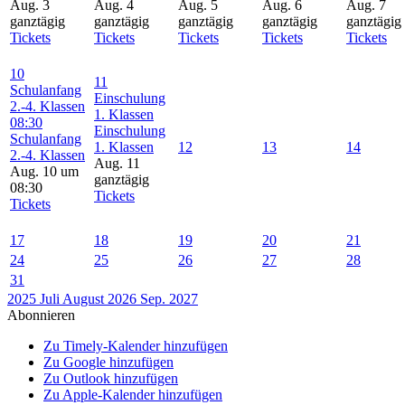
Aug. 3
Aug. 4
Aug. 5
Aug. 6
Aug. 7
ganztägig
ganztägig
ganztägig
ganztägig
ganztägig
Tickets
Tickets
Tickets
Tickets
Tickets
10
11
Schulanfang
Einschulung
2.-4. Klassen
1. Klassen
08:30
Einschulung
Schulanfang
1. Klassen
12
13
14
2.-4. Klassen
Aug. 11
Aug. 10 um
ganztägig
08:30
Tickets
Tickets
17
18
19
20
21
24
25
26
27
28
31
2025
Juli
August 2026
Sep.
2027
Abonnieren
Zu Timely-Kalender hinzufügen
Zu Google hinzufügen
Zu Outlook hinzufügen
Zu Apple-Kalender hinzufügen