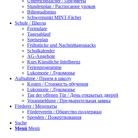
Unterrichtsfächer / Предметы
Stundenplan / Расписание уроков
Bilingualismus
Schwerpunkt MINT-Fächer
Schule / Школа
Formulare
Tagesablauf
Speiseplan
Frühstücke und Nachmittagssnacks
Schulkalender
AG-Angebote
Kurs Künstliche Intelligenz
Ferienprogramme
Lukomorie / Лукоморье
Aufnahme / Прием в школу
Kosten / Стоимость обучения
Lukomorie / Лукоморье
Tag der offenen Tür / День открытых дверей
Voranmeldung / Предварительная заявка
Förderer / Меценаты
Förderverein / Общество поддержки
Spenden / Пожертвования
Suche
Menü
Menü