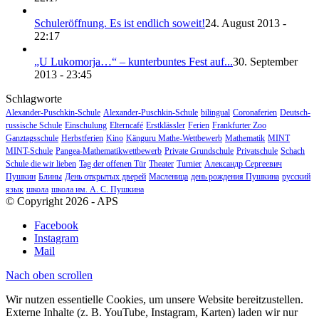
Schuleröffnung. Es ist endlich soweit!
24. August 2013 -
22:17
„U Lukomorja…“ – kunterbuntes Fest auf...
30. September
2013 - 23:45
Schlagworte
Alexander-Puschkin-Schule
Alexander-Puschkin-Schule
bilingual
Coronaferien
Deutsch-
russische Schule
Einschulung
Elterncafé
Erstklässler
Ferien
Frankfurter Zoo
Ganztagsschule
Herbstferien
Kino
Känguru Mathe-Wettbewerb
Mathematik
MINT
MINT-Schule
Pangea-Mathematikwettbewerb
Private Grundschule
Privatschule
Schach
Schule die wir lieben
Tag der offenen Tür
Theater
Turnier
Александр Сергеевич
Пушкин
Блины
День открытых дверей
Масленица
день рождения Пушкина
русский
язык
школа
школа им. А. С. Пушкина
© Copyright 2026 - APS
Facebook
Instagram
Mail
Nach oben scrollen
Wir nutzen essentielle Cookies, um unsere Website bereitzustellen.
Externe Inhalte (z. B. YouTube, Instagram, Karten) laden wir nur