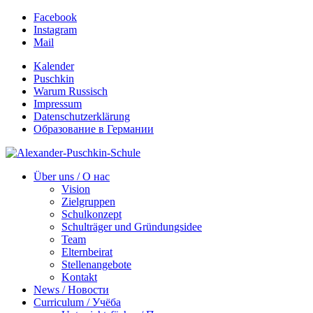
Facebook
Instagram
Mail
Kalender
Puschkin
Warum Russisch
Impressum
Datenschutzerklärung
Образование в Германии
Über uns / О нас
Vision
Zielgruppen
Schulkonzept
Schulträger und Gründungsidee
Team
Elternbeirat
Stellenangebote
Kontakt
News / Новости
Curriculum / Учёба