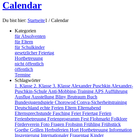
Calendar
Du bist hier:
Startseite
1
/
Calendar
Kategorien
für Absolventen
für Eltern
für Schulkinder
gesetzlicher Feiertag
Hortbetreuung
nicht öffentlich
öffentlich
Termine
Schlagwörter
1. Klasse
2. Klasse
3. Klasse
Alexander Puschkin
Alexander-
Puschkin-Schule
Anti-Mobbing-Training
APS
Aufführung
Ausflug
Ausstellung
Bliny
Brutraum
Buch
Bundesjugendspiele
Chorowod
Conva-Sicherheitstraining
Deutschland
echte Ferien
Eltern
Elternabend
Elternsprechstunde
Fasching
Feier
Feiertag
Ferien
Ferienbetreuung
Ferienprogramm
Fest
Flohmarkt
Folklore
Förderverein
Foto
Fragen
Frohsinn
Frühling
Frühstück
Goethe
Grillen
Herbstferien
Hort
Hortbetreuung
Information
Inszenierung
Internationaler Frauentag
Kinder