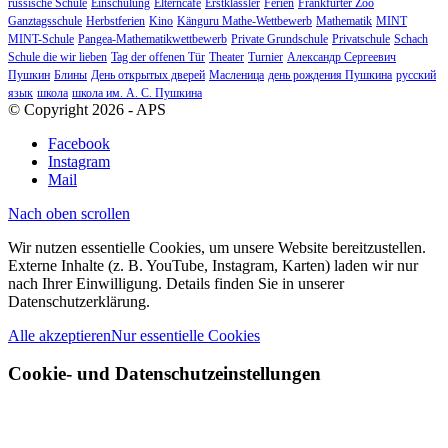
russische Schule
Einschulung
Elterncafé
Erstklässler
Ferien
Frankfurter Zoo
Ganztagsschule
Herbstferien
Kino
Känguru Mathe-Wettbewerb
Mathematik
MINT
MINT-Schule
Pangea-Mathematikwettbewerb
Private Grundschule
Privatschule
Schach
Schule die wir lieben
Tag der offenen Tür
Theater
Turnier
Александр Сергеевич
Пушкин
Блины
День открытых дверей
Масленица
день рождения Пушкина
русский
язык
школа
школа им. А. С. Пушкина
© Copyright 2026 - APS
Facebook
Instagram
Mail
Nach oben scrollen
Wir nutzen essentielle Cookies, um unsere Website bereitzustellen.
Externe Inhalte (z. B. YouTube, Instagram, Karten) laden wir nur
nach Ihrer Einwilligung. Details finden Sie in unserer
Datenschutzerklärung.
Alle akzeptieren
Nur essentielle Cookies
Cookie- und Datenschutzeinstellungen