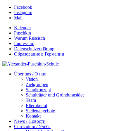
Facebook
Instagram
Mail
Kalender
Puschkin
Warum Russisch
Impressum
Datenschutzerklärung
Образование в Германии
Über uns / О нас
Vision
Zielgruppen
Schulkonzept
Schulträger und Gründungsidee
Team
Elternbeirat
Stellenangebote
Kontakt
News / Новости
Curriculum / Учёба