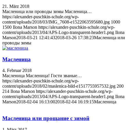
21. März 2018
Масленица или проводы зимы Масленица…
https://alexander-puschkin-schule.org/wp-
content/uploads/2018/03/IMG_7608-e1522063595680.jpg
1000
1500
Ilona Marson
https://alexander-puschkin-schule.org/wp-
content/uploads/2013/04/APS-Logo-transparent-header1.png
Ilona
Marson
2018-03-21 12:41:43
2018-03-26 17:38:23
Масленица или
проводы зимы
Масленица
4. Februar 2018
Масленица Масленица! Гости званые…
https://alexander-puschkin-schule.org/wp-
content/uploads/2018/02/maslenica-bild-e1517755957532.jpg
200
214
Ilona Marson
https://alexander-puschkin-schule.org/wp-
content/uploads/2013/04/APS-Logo-transparent-header1.png
Ilona
Marson
2018-02-04 16:13:00
2018-02-04 16:19:15
Масленица
Масленица или прощание с зимой
1. März 2017