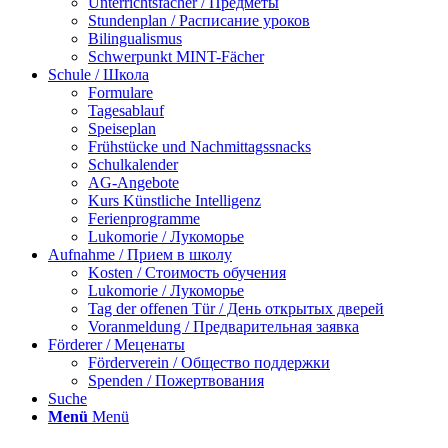
Unterrichtsfächer / Предметы
Stundenplan / Расписание уроков
Bilingualismus
Schwerpunkt MINT-Fächer
Schule / Школа
Formulare
Tagesablauf
Speiseplan
Frühstücke und Nachmittagssnacks
Schulkalender
AG-Angebote
Kurs Künstliche Intelligenz
Ferienprogramme
Lukomorie / Лукоморье
Aufnahme / Прием в школу
Kosten / Стоимость обучения
Lukomorie / Лукоморье
Tag der offenen Tür / День открытых дверей
Voranmeldung / Предварительная заявка
Förderer / Меценаты
Förderverein / Общество поддержки
Spenden / Пожертвования
Suche
Menü
Menü