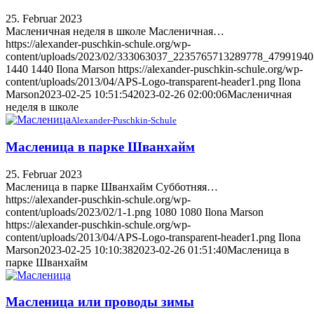
25. Februar 2023
Масленичная неделя в школе Масленичная…
https://alexander-puschkin-schule.org/wp-
content/uploads/2023/02/333063037_2235765713289778_4799194
1440
1440
Ilona Marson
https://alexander-puschkin-schule.org/wp-
content/uploads/2013/04/APS-Logo-transparent-header1.png
Ilona
Marson
2023-02-25 10:51:54
2023-02-26 02:00:06
Масленичная
неделя в школе
Alexander-Puschkin-Schule
Масленица в парке Шванхайм
25. Februar 2023
Масленица в парке Шванхайм Субботняя…
https://alexander-puschkin-schule.org/wp-
content/uploads/2023/02/1-1.png
1080
1080
Ilona Marson
https://alexander-puschkin-schule.org/wp-
content/uploads/2013/04/APS-Logo-transparent-header1.png
Ilona
Marson
2023-02-25 10:10:38
2023-02-26 01:51:40
Масленица в
парке Шванхайм
Масленица или проводы зимы