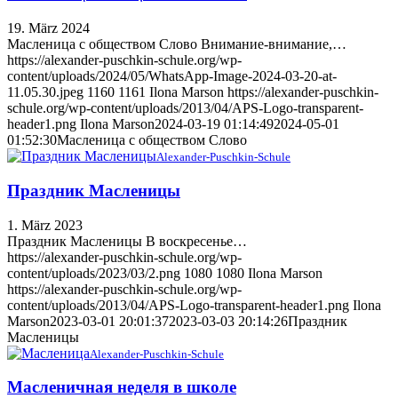
19. März 2024
Масленица с обществом Слово Внимание-внимание,…
https://alexander-puschkin-schule.org/wp-
content/uploads/2024/05/WhatsApp-Image-2024-03-20-at-
11.05.30.jpeg
1160
1161
Ilona Marson
https://alexander-puschkin-
schule.org/wp-content/uploads/2013/04/APS-Logo-transparent-
header1.png
Ilona Marson
2024-03-19 01:14:49
2024-05-01
01:52:30
Масленица с обществом Слово
Alexander-Puschkin-Schule
Праздник Масленицы
1. März 2023
Праздник Масленицы В воскресенье…
https://alexander-puschkin-schule.org/wp-
content/uploads/2023/03/2.png
1080
1080
Ilona Marson
https://alexander-puschkin-schule.org/wp-
content/uploads/2013/04/APS-Logo-transparent-header1.png
Ilona
Marson
2023-03-01 20:01:37
2023-03-03 20:14:26
Праздник
Масленицы
Alexander-Puschkin-Schule
Масленичная неделя в школе