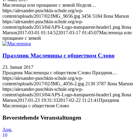
Масленица или прощание с зимой Неделя…
https://alexander-puschkin-schule.org/wp-
content/uploads/2017/02/IMG_9656.jpg
3456
5184
Ilona Marson
https://alexander-puschkin-schule.org/wp-
content/uploads/2013/04/APS-Logo-transparent-header1.png
Ilona
Marson
2017-03-01 01:14:52
2017-03-17 01:45:07
Масленица или
прощание с зимой
Праздник Масленицы с обществом Слово
23. Januar 2017
Праздник Масленицы с обществом Слово Праздник…
https://alexander-puschkin-schule.org/wp-
content/uploads/2017/02/IMG_4056-2.jpg
2130
3787
Ilona Marson
https://alexander-puschkin-schule.org/wp-
content/uploads/2013/04/APS-Logo-transparent-header1.png
Ilona
Marson
2017-01-23 19:31:33
2017-02-22 11:21:41
Праздник
Масленицы с обществом Слово
Bevorstehende Veranstaltungen
Aug.
10