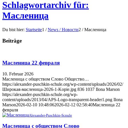
Schlagwortarchiv für:
Масленица
Du bist hier:
Startseite
1
/
News / Новости
2
/
Масленица
Beiträge
Масленица 22 февраля
10. Februar 2026
Масленица с обществом Слово Общество…
https://alexander-puschkin-schule.org/wp-content/uploads/2026/02/
Широкая-масленица-2026-1-Kopie.jpg
836
1037
Ilona Marson
https://alexander-puschkin-schule.org/wp-
content/uploads/2013/04/APS-Logo-transparent-header1.png
Ilona
Marson
2026-02-10 10:48:06
2026-02-12 02:58:40
Масленица 22
февраля
Alexander-Puschkin-Scnule
Масленица с обществом Слово