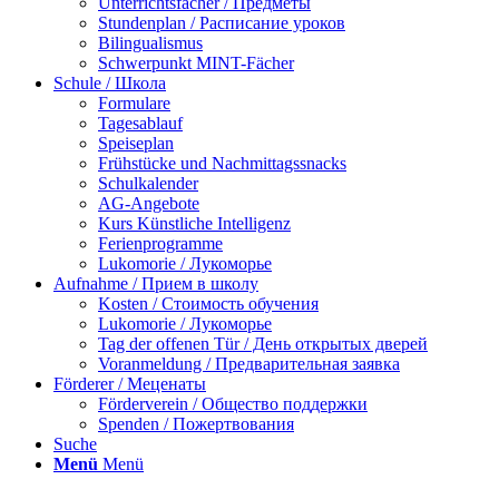
Unterrichtsfächer / Предметы
Stundenplan / Расписание уроков
Bilingualismus
Schwerpunkt MINT-Fächer
Schule / Школа
Formulare
Tagesablauf
Speiseplan
Frühstücke und Nachmittagssnacks
Schulkalender
AG-Angebote
Kurs Künstliche Intelligenz
Ferienprogramme
Lukomorie / Лукоморье
Aufnahme / Прием в школу
Kosten / Стоимость обучения
Lukomorie / Лукоморье
Tag der offenen Tür / День открытых дверей
Voranmeldung / Предварительная заявка
Förderer / Меценаты
Förderverein / Общество поддержки
Spenden / Пожертвования
Suche
Menü
Menü