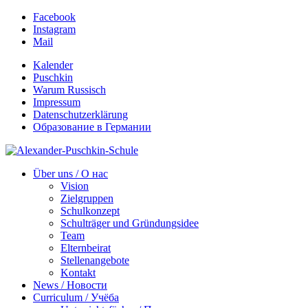
Facebook
Instagram
Mail
Kalender
Puschkin
Warum Russisch
Impressum
Datenschutzerklärung
Образование в Германии
Über uns / О нас
Vision
Zielgruppen
Schulkonzept
Schulträger und Gründungsidee
Team
Elternbeirat
Stellenangebote
Kontakt
News / Новости
Curriculum / Учёба