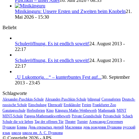
Puschkin – unser Alles
16. Juni 2026 - 08:33
Minikänguru: Unsere Ersten und Zweiten beim Knobeln
21.
Mai 2026 - 15:30
Beliebt
Schuleröffnung. Es ist endlich soweit!
24. August 2013 -
22:17
Schuleröffnung. Es ist endlich soweit!
24. August 2013 -
22:17
„U Lukomorja…“ – kunterbuntes Fest auf...
30. September
2013 - 23:45
Schlagworte
Alexander-Puschkin-Schule
Alexander-Puschkin-Schule
bilingual
Coronaferien
Deutsch-
russische Schule
Einschulung
Elterncafé
Erstklässler
Ferien
Frankfurter Zoo
Ganztagsschule
Herbstferien
Kino
Känguru Mathe-Wettbewerb
Mathematik
MINT
MINT-Schule
Pangea-Mathematikwettbewerb
Private Grundschule
Privatschule
Schach
Schule die wir lieben
Tag der offenen Tür
Theater
Turnier
Александр Сергеевич
Пушкин
Блины
День открытых дверей
Масленица
день рождения Пушкина
русский
язык
школа
школа им. А. С. Пушкина
© Copyright 2026 - APS