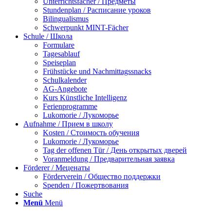
Unterrichtsfächer / Предметы
Stundenplan / Расписание уроков
Bilingualismus
Schwerpunkt MINT-Fächer
Schule / Школа
Formulare
Tagesablauf
Speiseplan
Frühstücke und Nachmittagssnacks
Schulkalender
AG-Angebote
Kurs Künstliche Intelligenz
Ferienprogramme
Lukomorie / Лукоморье
Aufnahme / Прием в школу
Kosten / Стоимость обучения
Lukomorie / Лукоморье
Tag der offenen Tür / День открытых дверей
Voranmeldung / Предварительная заявка
Förderer / Меценаты
Förderverein / Общество поддержки
Spenden / Пожертвования
Suche
Menü
Menü