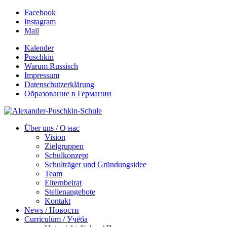
Facebook
Instagram
Mail
Kalender
Puschkin
Warum Russisch
Impressum
Datenschutzerklärung
Образование в Германии
Über uns / О нас
Vision
Zielgruppen
Schulkonzept
Schulträger und Gründungsidee
Team
Elternbeirat
Stellenangebote
Kontakt
News / Новости
Curriculum / Учёба