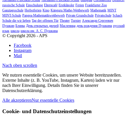
Alexander-Puschkin-Schule
Alexander-Puschkin-Schule
bilingual
Coronaferien
Deutsch-
russische Schule
Einschulung
Elterncafé
Erstklässler
Ferien
Frankfurter Zoo
Ganztagsschule
Herbstferien
Kino
Känguru Mathe-Wettbewerb
Mathematik
MINT
MINT-Schule
Pangea-Mathematikwettbewerb
Private Grundschule
Privatschule
Schach
Schule die wir lieben
Tag der offenen Tür
Theater
Turnier
Александр Сергеевич
Пушкин
Блины
День открытых дверей
Масленица
день рождения Пушкина
русский
язык
школа
школа им. А. С. Пушкина
© Copyright 2026 - APS
Facebook
Instagram
Mail
Nach oben scrollen
Wir nutzen essentielle Cookies, um unsere Website bereitzustellen.
Externe Inhalte (z. B. YouTube, Instagram, Karten) laden wir nur
nach Ihrer Einwilligung. Details finden Sie in unserer
Datenschutzerklärung.
Alle akzeptieren
Nur essentielle Cookies
Cookie- und Datenschutzeinstellungen