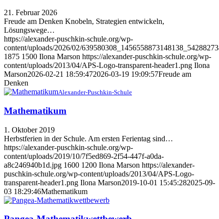
21. Februar 2026
Freude am Denken Knobeln, Strategien entwickeln,
Lösungswege…
https://alexander-puschkin-schule.org/wp-
content/uploads/2026/02/639580308_1456558873148138_5428827
1875
1500
Ilona Marson
https://alexander-puschkin-schule.org/wp-
content/uploads/2013/04/APS-Logo-transparent-header1.png
Ilona
Marson
2026-02-21 18:59:47
2026-03-19 19:09:57
Freude am
Denken
Alexander-Puschkin-Schule
Mathematikum
1. Oktober 2019
Herbstferien in der Schule. Am ersten Ferientag sind…
https://alexander-puschkin-schule.org/wp-
content/uploads/2019/10/7f5ed869-2f54-447f-a0da-
a8c246940b1d.jpg
1600
1200
Ilona Marson
https://alexander-
puschkin-schule.org/wp-content/uploads/2013/04/APS-Logo-
transparent-header1.png
Ilona Marson
2019-10-01 15:45:28
2025-09-
03 18:29:46
Mathematikum
Pangea-Mathematikwettbewerb