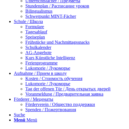
Unterrichtsfächer / Предметы
Stundenplan / Расписание уроков
Bilingualismus
Schwerpunkt MINT-Fächer
Schule / Школа
Formulare
Tagesablauf
Speiseplan
Frühstücke und Nachmittagssnacks
Schulkalender
AG-Angebote
Kurs Künstliche Intelligenz
Ferienprogramme
Lukomorie / Лукоморье
Aufnahme / Прием в школу
Kosten / Стоимость обучения
Lukomorie / Лукоморье
Tag der offenen Tür / День открытых дверей
Voranmeldung / Предварительная заявка
Förderer / Меценаты
Förderverein / Общество поддержки
Spenden / Пожертвования
Suche
Menü
Menü