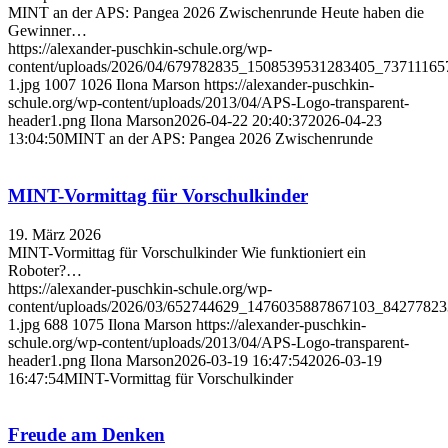
MINT an der APS: Pangea 2026 Zwischenrunde Heute haben die
Gewinner…
https://alexander-puschkin-schule.org/wp-
content/uploads/2026/04/679782835_1508539531283405_7371116
1.jpg
1007
1026
Ilona Marson
https://alexander-puschkin-
schule.org/wp-content/uploads/2013/04/APS-Logo-transparent-
header1.png
Ilona Marson
2026-04-22 20:40:37
2026-04-23
13:04:50
MINT an der APS: Pangea 2026 Zwischenrunde
MINT-Vormittag für Vorschulkinder
19. März 2026
MINT-Vormittag für Vorschulkinder Wie funktioniert ein
Roboter?…
https://alexander-puschkin-schule.org/wp-
content/uploads/2026/03/652744629_1476035887867103_8427782
1.jpg
688
1075
Ilona Marson
https://alexander-puschkin-
schule.org/wp-content/uploads/2013/04/APS-Logo-transparent-
header1.png
Ilona Marson
2026-03-19 16:47:54
2026-03-19
16:47:54
MINT-Vormittag für Vorschulkinder
Freude am Denken