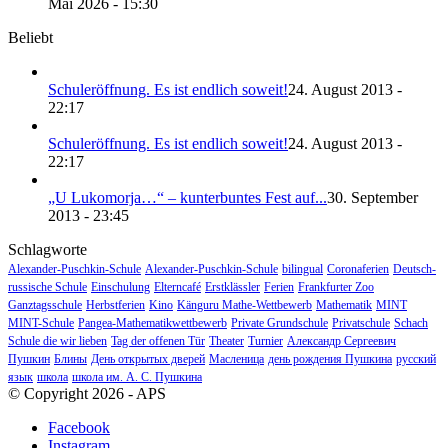
Mai 2026 - 15:30
Beliebt
Schuleröffnung. Es ist endlich soweit!
24. August 2013 -
22:17
Schuleröffnung. Es ist endlich soweit!
24. August 2013 -
22:17
„U Lukomorja…“ – kunterbuntes Fest auf...
30. September
2013 - 23:45
Schlagworte
Alexander-Puschkin-Schule
Alexander-Puschkin-Schule
bilingual
Coronaferien
Deutsch-
russische Schule
Einschulung
Elterncafé
Erstklässler
Ferien
Frankfurter Zoo
Ganztagsschule
Herbstferien
Kino
Känguru Mathe-Wettbewerb
Mathematik
MINT
MINT-Schule
Pangea-Mathematikwettbewerb
Private Grundschule
Privatschule
Schach
Schule die wir lieben
Tag der offenen Tür
Theater
Turnier
Александр Сергеевич
Пушкин
Блины
День открытых дверей
Масленица
день рождения Пушкина
русский
язык
школа
школа им. А. С. Пушкина
© Copyright 2026 - APS
Facebook
Instagram