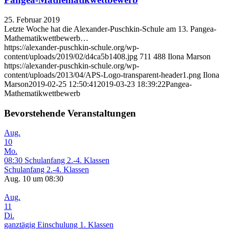
25. Februar 2019
Letzte Woche hat die Alexander-Puschkin-Schule am 13. Pangea-
Mathematikwettbewerb…
https://alexander-puschkin-schule.org/wp-
content/uploads/2019/02/d4ca5b1408.jpg
711
488
Ilona Marson
https://alexander-puschkin-schule.org/wp-
content/uploads/2013/04/APS-Logo-transparent-header1.png
Ilona
Marson
2019-02-25 12:50:41
2019-03-23 18:39:22
Pangea-
Mathematikwettbewerb
Bevorstehende Veranstaltungen
Aug.
10
Mo.
08:30
Schulanfang 2.-4. Klassen
Schulanfang 2.-4. Klassen
Aug. 10 um 08:30
Aug.
11
Di.
ganztägig
Einschulung 1. Klassen