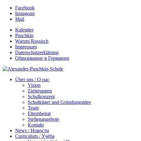
Facebook
Instagram
Mail
Kalender
Puschkin
Warum Russisch
Impressum
Datenschutzerklärung
Образование в Германии
Über uns / О нас
Vision
Zielgruppen
Schulkonzept
Schulträger und Gründungsidee
Team
Elternbeirat
Stellenangebote
Kontakt
News / Новости
Curriculum / Учёба