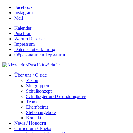
Facebook
Instagram
Mail
Kalender
Puschkin
Warum Russisch
Impressum
Datenschutzerklärung
Образование в Германии
Über uns / О нас
Vision
Zielgruppen
Schulkonzept
Schulträger und Gründungsidee
Team
Elternbeirat
Stellenangebote
Kontakt
News / Новости
Curriculum / Учёба