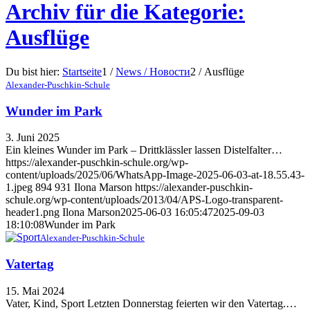
Archiv für die Kategorie:
Ausflüge
Du bist hier:
Startseite
1
/
News / Новости
2
/
Ausflüge
Alexander-Puschkin-Schule
Wunder im Park
3. Juni 2025
Ein kleines Wunder im Park – Drittklässler lassen Distelfalter…
https://alexander-puschkin-schule.org/wp-
content/uploads/2025/06/WhatsApp-Image-2025-06-03-at-18.55.43-
1.jpeg
894
931
Ilona Marson
https://alexander-puschkin-
schule.org/wp-content/uploads/2013/04/APS-Logo-transparent-
header1.png
Ilona Marson
2025-06-03 16:05:47
2025-09-03
18:10:08
Wunder im Park
Alexander-Puschkin-Schule
Vatertag
15. Mai 2024
Vater, Kind, Sport Letzten Donnerstag feierten wir den Vatertag.…