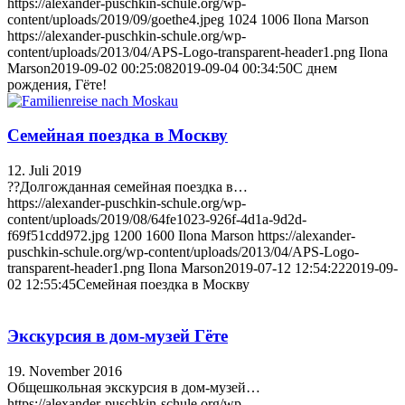
https://alexander-puschkin-schule.org/wp-
content/uploads/2019/09/goethe4.jpeg
1024
1006
Ilona Marson
https://alexander-puschkin-schule.org/wp-
content/uploads/2013/04/APS-Logo-transparent-header1.png
Ilona
Marson
2019-09-02 00:25:08
2019-09-04 00:34:50
С днем
рождения, Гёте!
Семейная поездка в Москву
12. Juli 2019
??Долгожданная семейная поездка в…
https://alexander-puschkin-schule.org/wp-
content/uploads/2019/08/64fe1023-926f-4d1a-9d2d-
f69f51cdd972.jpg
1200
1600
Ilona Marson
https://alexander-
puschkin-schule.org/wp-content/uploads/2013/04/APS-Logo-
transparent-header1.png
Ilona Marson
2019-07-12 12:54:22
2019-09-
02 12:55:45
Семейная поездка в Москву
Экскурсия в дом-музей Гёте
19. November 2016
Общешкольная экскурсия в дом-музей…
https://alexander-puschkin-schule.org/wp-