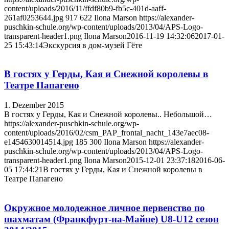
content/uploads/2016/11/ffdf80b9-fb5c-401d-aaff-
261af0253644.jpg
917
622
Ilona Marson
https://alexander-
puschkin-schule.org/wp-content/uploads/2013/04/APS-Logo-
transparent-header1.png
Ilona Marson
2016-11-19 14:32:06
2017-01-
25 15:43:14
Экскурсия в дом-музей Гёте
В гостях у Герды, Кая и Снежной королевы в
Театре Папагено
1. Dezember 2015
В гостях у Герды, Кая и Снежной королевы.. Небольшой…
https://alexander-puschkin-schule.org/wp-
content/uploads/2016/02/csm_PAP_frontal_nacht_143e7aec08-
e1454630014514.jpg
185
300
Ilona Marson
https://alexander-
puschkin-schule.org/wp-content/uploads/2013/04/APS-Logo-
transparent-header1.png
Ilona Marson
2015-12-01 23:37:18
2016-06-
05 17:44:21
В гостях у Герды, Кая и Снежной королевы в
Театре Папагено
Окружное молодежное личное первенство по
шахматам (Франкфурт-на-Майне) U8-U12 сезон