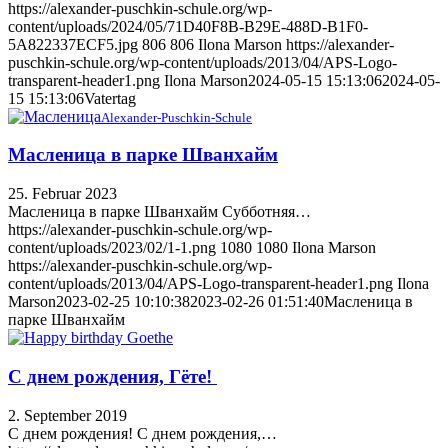
https://alexander-puschkin-schule.org/wp-
content/uploads/2024/05/71D40F8B-B29E-488D-B1F0-
5A822337ECF5.jpg
806
806
Ilona Marson
https://alexander-
puschkin-schule.org/wp-content/uploads/2013/04/APS-Logo-
transparent-header1.png
Ilona Marson
2024-05-15 15:13:06
2024-05-
15 15:13:06
Vatertag
Alexander-Puschkin-Schule
Масленица в парке Шванхайм
25. Februar 2023
Масленица в парке Шванхайм Субботняя…
https://alexander-puschkin-schule.org/wp-
content/uploads/2023/02/1-1.png
1080
1080
Ilona Marson
https://alexander-puschkin-schule.org/wp-
content/uploads/2013/04/APS-Logo-transparent-header1.png
Ilona
Marson
2023-02-25 10:10:38
2023-02-26 01:51:40
Масленица в
парке Шванхайм
С днем рождения, Гёте!
2. September 2019
С днем рождения! С днем рождения,…