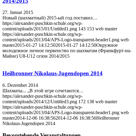
2014/2015
27. Januar 2015
Новый (шахматный) 2015-ый год поставил…
https://alexander-puschkin-schule.org/wp-
content/uploads/2015/01/Untitled1.png
143
153
web master
https://alexander-puschkin-schule.org/wp-
content/uploads/2013/04/APS-Logo-transparent-header1.png
web
master
2015-01-27 14:12:50
2015-01-27 14:12:50
Окружное
молодежное личное первенство по шахматам (Франкфурт-на-
Майне) U8-U12 сезон 2014/2015
Heilbronner Nikolaus-Jugendopen 2014
6. Dezember 2014
Шахматы... „В этой игре сочетаются…
https://alexander-puschkin-schule.org/wp-
content/uploads/2014/12/Untitled3.png
172
138
web master
https://alexander-puschkin-schule.org/wp-
content/uploads/2013/04/APS-Logo-transparent-header1.png
web
master
2014-12-06 16:38:56
2014-12-06 16:38:56
Heilbronner
Nikolaus-Jugendopen 2014
Bevorstehende Veranstaltungen