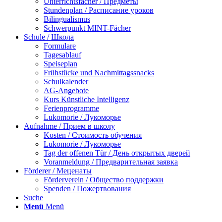
Unterrichtsfächer / Предметы
Stundenplan / Расписание уроков
Bilingualismus
Schwerpunkt MINT-Fächer
Schule / Школа
Formulare
Tagesablauf
Speiseplan
Frühstücke und Nachmittagssnacks
Schulkalender
AG-Angebote
Kurs Künstliche Intelligenz
Ferienprogramme
Lukomorie / Лукоморье
Aufnahme / Прием в школу
Kosten / Стоимость обучения
Lukomorie / Лукоморье
Tag der offenen Tür / День открытых дверей
Voranmeldung / Предварительная заявка
Förderer / Меценаты
Förderverein / Общество поддержки
Spenden / Пожертвования
Suche
Menü
Menü