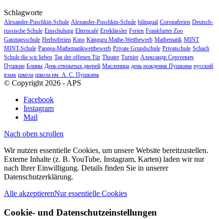
Schlagworte
Alexander-Puschkin-Schule
Alexander-Puschkin-Schule
bilingual
Coronaferien
Deutsch-
russische Schule
Einschulung
Elterncafé
Erstklässler
Ferien
Frankfurter Zoo
Ganztagsschule
Herbstferien
Kino
Känguru Mathe-Wettbewerb
Mathematik
MINT
MINT-Schule
Pangea-Mathematikwettbewerb
Private Grundschule
Privatschule
Schach
Schule die wir lieben
Tag der offenen Tür
Theater
Turnier
Александр Сергеевич
Пушкин
Блины
День открытых дверей
Масленица
день рождения Пушкина
русский
язык
школа
школа им. А. С. Пушкина
© Copyright 2026 - APS
Facebook
Instagram
Mail
Nach oben scrollen
Wir nutzen essentielle Cookies, um unsere Website bereitzustellen.
Externe Inhalte (z. B. YouTube, Instagram, Karten) laden wir nur
nach Ihrer Einwilligung. Details finden Sie in unserer
Datenschutzerklärung.
Alle akzeptieren
Nur essentielle Cookies
Cookie- und Datenschutzeinstellungen