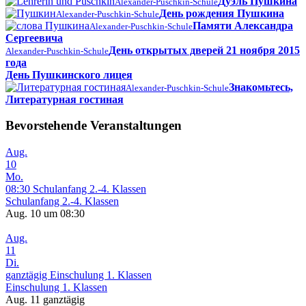
Дуэль Пушкина
Alexander-Puschkin-Schule
День рождения Пушкина
Alexander-Puschkin-Schule
Памяти Александра
Alexander-Puschkin-Schule
Сергеевича
День открытых дверей 21 ноября 2015
Alexander-Puschkin-Schule
года
День Пушкинского лицея
Знакомьтесь,
Alexander-Puschkin-Schule
Литературная гостиная
Bevorstehende Veranstaltungen
Aug.
10
Mo.
08:30
Schulanfang 2.-4. Klassen
Schulanfang 2.-4. Klassen
Aug. 10 um 08:30
Aug.
11
Di.
ganztägig
Einschulung 1. Klassen
Einschulung 1. Klassen
Aug. 11
ganztägig