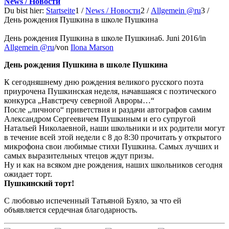
News / Новости
Du bist hier:
Startseite
1
/
News / Новости
2
/
Allgemein @ru
3
/
День рождения Пушкина в школе Пушкина
День рождения Пушкина в школе Пушкина
6. Juni 2016
/
in
Allgemein @ru
/
von
Ilona Marson
День рождения Пушкина в школе Пушкина
К сегодняшнему дню рождения великого русского поэта
приурочена Пушкинская неделя, начавшаяся с поэтического
конкурса „Навстречу северной Авроры…“
После „личного“ приветствия и раздачи автографов самим
Александром Сергеевичем Пушкиным и его супругой
Натальей Николаевной, наши школьники и их родители могут
в течение всей этой недели с 8 до 8:30 прочитать у открытого
микрофона свои любимые стихи Пушкина. Самых лучших и
самых выразительных чтецов ждут призы.
Ну и как на всяком дне рождения, наших школьников сегодня
ожидает торт.
Пушкинский торт!
С любовью испеченный Татьяной Буяло, за что ей
объявляется сердечная благодарность.