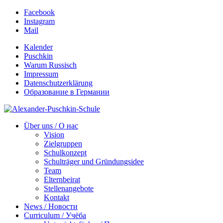
Facebook
Instagram
Mail
Kalender
Puschkin
Warum Russisch
Impressum
Datenschutzerklärung
Образование в Германии
Über uns / О нас
Vision
Zielgruppen
Schulkonzept
Schulträger und Gründungsidee
Team
Elternbeirat
Stellenangebote
Kontakt
News / Новости
Curriculum / Учёба