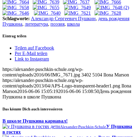
Schlagworte:
Александр Сергеевич Пушкин
,
день рождения
Пушкина
,
литература
,
поэзия
,
школа
Eintrag teilen
Teilen auf Facebook
Per E-Mail teilen
Link to Instagram
https://alexander-puschkin-schule.org/wp-
content/uploads/2016/06/IMG_7671.jpg
3402
5104
Ilona Marson
https://alexander-puschkin-schule.org/wp-
content/uploads/2013/04/APS-Logo-transparent-header1.png
Ilona
Marson
2016-06-06 15:05:19
2016-06-06 15:08:50
День рождения
Пушкина в школе Пушкина
Das könnte Dich auch interessieren
В школе Пушкина карнавал!
У Пушкина
Alexander-Puschkin-Schule
в гостях