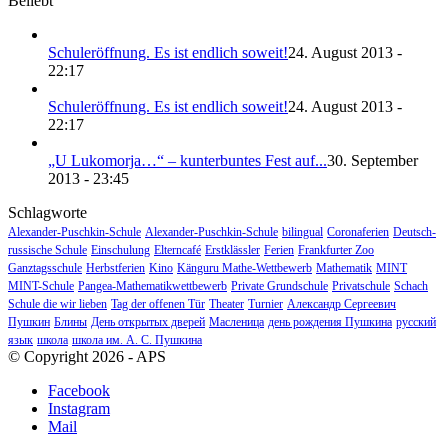
Beliebt
Schuleröffnung. Es ist endlich soweit!
24. August 2013 -
22:17
Schuleröffnung. Es ist endlich soweit!
24. August 2013 -
22:17
„U Lukomorja…“ – kunterbuntes Fest auf...
30. September
2013 - 23:45
Schlagworte
Alexander-Puschkin-Schule
Alexander-Puschkin-Schule
bilingual
Coronaferien
Deutsch-
russische Schule
Einschulung
Elterncafé
Erstklässler
Ferien
Frankfurter Zoo
Ganztagsschule
Herbstferien
Kino
Känguru Mathe-Wettbewerb
Mathematik
MINT
MINT-Schule
Pangea-Mathematikwettbewerb
Private Grundschule
Privatschule
Schach
Schule die wir lieben
Tag der offenen Tür
Theater
Turnier
Александр Сергеевич
Пушкин
Блины
День открытых дверей
Масленица
день рождения Пушкина
русский
язык
школа
школа им. А. С. Пушкина
© Copyright 2026 - APS
Facebook
Instagram
Mail