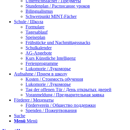
Unterrichtsfächer / Предметы
Stundenplan / Расписание уроков
Bilingualismus
Schwerpunkt MINT-Fächer
Schule / Школа
Formulare
Tagesablauf
Speiseplan
Frühstücke und Nachmittagssnacks
Schulkalender
AG-Angebote
Kurs Künstliche Intelligenz
Ferienprogramme
Lukomorie / Лукоморье
Aufnahme / Прием в школу
Kosten / Стоимость обучения
Lukomorie / Лукоморье
Tag der offenen Tür / День открытых дверей
Voranmeldung / Предварительная заявка
Förderer / Меценаты
Förderverein / Общество поддержки
Spenden / Пожертвования
Suche
Menü
Menü