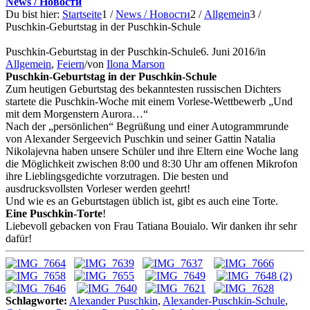
News / Новости
Du bist hier:
Startseite
1
/
News / Новости
2
/
Allgemein
3
/
Puschkin-Geburtstag in der Puschkin-Schule
Puschkin-Geburtstag in der Puschkin-Schule
6. Juni 2016
/
in
Allgemein
,
Feiern
/
von
Ilona Marson
Puschkin-Geburtstag in der Puschkin-Schule
Zum heutigen Geburtstag des bekanntesten russischen Dichters
startete die Puschkin-Woche mit einem Vorlese-Wettbewerb
„Und
mit dem Morgenstern Aurora…“
Nach der „persönlichen“ Begrüßung und einer Autogrammrunde
von Alexander Sergeevich Puschkin und seiner Gattin Natalia
Nikolajevna haben unsere Schüler und ihre Eltern eine Woche lang
die Möglichkeit zwischen 8:00 und 8:30 Uhr am offenen Mikrofon
ihre Lieblingsgedichte vorzutragen. Die besten und
ausdrucksvollsten Vorleser werden geehrt!
Und wie es an Geburtstagen üblich ist, gibt es auch eine Torte.
Eine Puschkin-Torte
!
Liebevoll gebacken von Frau Tatiana Bouialo. Wir danken ihr sehr
dafür!
Schlagworte:
Alexander Puschkin
,
Alexander-Puschkin-Schule
,