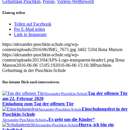
Geburtstag Puschkin
,
Poesie
,
Vorlese-Wettbewerb
Eintrag teilen
Teilen auf Facebook
Per E-Mail teilen
Link to Instagram
https://alexander-puschkin-schule.org/wp-
content/uploads/2016/06/IMG_7671.jpg
3402
5104
Ilona Marson
https://alexander-puschkin-schule.org/wp-
content/uploads/2013/04/APS-Logo-transparent-header1.png
Ilona
Marson
2016-06-06 15:05:19
2016-06-06 15:16:38
Puschkin-
Geburtstag in der Puschkin-Schule
Das könnte Dich auch interessieren
Tag der offenen Tür
Alexander-Puschkin-Schule
am 22. Februar 2020
Einladung zum Tag der offenen Tür
Einschulungsfest in der
Alexander-Puschkin-Schule
Puschkin-Schule
„Es geht um die Kinder“
Alexander-Puschkin-Schule
Hurra, ich bin ein
Alexander-Puschkin-Schule
Schulkind