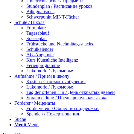
Unterrichtsfächer / Предметы
Stundenplan / Расписание уроков
Bilingualismus
Schwerpunkt MINT-Fächer
Schule / Школа
Formulare
Tagesablauf
Speiseplan
Frühstücke und Nachmittagssnacks
Schulkalender
AG-Angebote
Kurs Künstliche Intelligenz
Ferienprogramme
Lukomorie / Лукоморье
Aufnahme / Прием в школу
Kosten / Стоимость обучения
Lukomorie / Лукоморье
Tag der offenen Tür / День открытых дверей
Voranmeldung / Предварительная заявка
Förderer / Меценаты
Förderverein / Общество поддержки
Spenden / Пожертвования
Suche
Menü
Menü