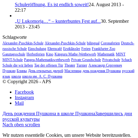
Schuleröffnung. Es ist endlich soweit!
24. August 2013 -
22:17
„U Lukomorja…“ – kunterbuntes Fest auf...
30. September
2013 - 23:45
Schlagworte
Alexander-Puschkin-Schule
Alexander-Puschkin-Schule
bilingual
Coronaferien
Deutsch-
russische Schule
Einschulung
Elterncafé
Erstklässler
Ferien
Frankfurter Zoo
Ganztagsschule
Herbstferien
Kino
Känguru Mathe-Wettbewerb
Mathematik
MINT
MINT-Schule
Pangea-Mathematikwettbewerb
Private Grundschule
Privatschule
Schach
Schule die wir lieben
Tag der offenen Tür
Theater
Turnier
Александр Сергеевич
Пушкин
Блины
День открытых дверей
Масленица
день рождения Пушкина
русский
язык
школа
школа им. А. С. Пушкина
© Copyright 2026 - APS
Facebook
Instagram
Mail
День рождения Пушкина в школе Пушкина
Завершились дни
русской культуры
Nach oben scrollen
Wir nutzen essentielle Cookies, um unsere Website bereitzustellen.