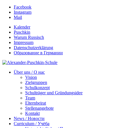
Facebook
Instagram
Mail
Kalender
Puschkin
Warum Russisch
Impressum
Datenschutzerklärung
Образование в Германии
Über uns / О нас
Vision
Zielgruppen
Schulkonzept
Schulträger und Gründungsidee
Team
Elternbeirat
Stellenangebote
Kontakt
News / Новости
Curriculum / Учёба