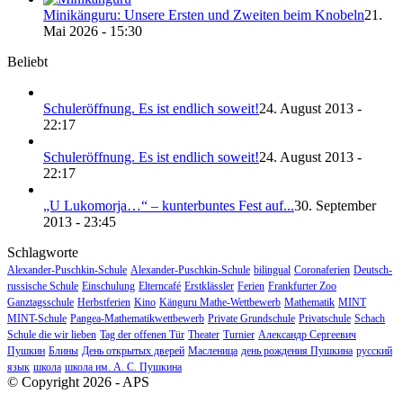
Minikänguru: Unsere Ersten und Zweiten beim Knobeln
21.
Mai 2026 - 15:30
Beliebt
Schuleröffnung. Es ist endlich soweit!
24. August 2013 -
22:17
Schuleröffnung. Es ist endlich soweit!
24. August 2013 -
22:17
„U Lukomorja…“ – kunterbuntes Fest auf...
30. September
2013 - 23:45
Schlagworte
Alexander-Puschkin-Schule
Alexander-Puschkin-Schule
bilingual
Coronaferien
Deutsch-
russische Schule
Einschulung
Elterncafé
Erstklässler
Ferien
Frankfurter Zoo
Ganztagsschule
Herbstferien
Kino
Känguru Mathe-Wettbewerb
Mathematik
MINT
MINT-Schule
Pangea-Mathematikwettbewerb
Private Grundschule
Privatschule
Schach
Schule die wir lieben
Tag der offenen Tür
Theater
Turnier
Александр Сергеевич
Пушкин
Блины
День открытых дверей
Масленица
день рождения Пушкина
русский
язык
школа
школа им. А. С. Пушкина
© Copyright 2026 - APS