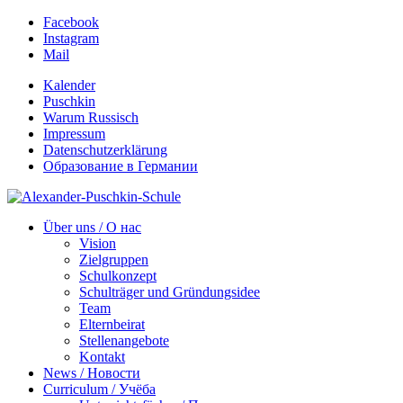
Facebook
Instagram
Mail
Kalender
Puschkin
Warum Russisch
Impressum
Datenschutzerklärung
Образование в Германии
Über uns / О нас
Vision
Zielgruppen
Schulkonzept
Schulträger und Gründungsidee
Team
Elternbeirat
Stellenangebote
Kontakt
News / Новости
Curriculum / Учёба