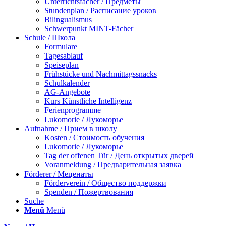
Unterrichtsfächer / Предметы
Stundenplan / Расписание уроков
Bilingualismus
Schwerpunkt MINT-Fächer
Schule / Школа
Formulare
Tagesablauf
Speiseplan
Frühstücke und Nachmittagssnacks
Schulkalender
AG-Angebote
Kurs Künstliche Intelligenz
Ferienprogramme
Lukomorie / Лукоморье
Aufnahme / Прием в школу
Kosten / Стоимость обучения
Lukomorie / Лукоморье
Tag der offenen Tür / День открытых дверей
Voranmeldung / Предварительная заявка
Förderer / Меценаты
Förderverein / Общество поддержки
Spenden / Пожертвования
Suche
Menü
Menü