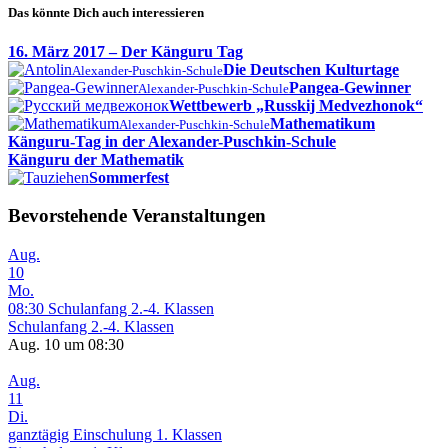
Das könnte Dich auch interessieren
16. März 2017 – Der Känguru Tag
Die Deutschen Kulturtage
Alexander-Puschkin-Schule
Pangea-Gewinner
Alexander-Puschkin-Schule
Wettbewerb „Russkij Medvezhonok“
Mathematikum
Alexander-Puschkin-Schule
Känguru-Tag in der Alexander-Puschkin-Schule
Känguru der Mathematik
Sommerfest
Bevorstehende Veranstaltungen
Aug.
10
Mo.
08:30
Schulanfang 2.-4. Klassen
Schulanfang 2.-4. Klassen
Aug. 10 um 08:30
Aug.
11
Di.
ganztägig
Einschulung 1. Klassen