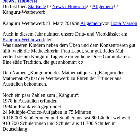
News / Новости
Du bist hier:
Startseite
1
/
News / Новости
2
/
Allgemein
3
/
Känguru-Wettbewerb
Känguru-Wettbewerb
23. März 2019
/
in
Allgemein
/
von
Ilona Marson
Auch in diesem Jahr nahmen unsere Dritt- und Viertklässler am
Känguru-Wettbewerb
teil.
Was unseren Kindern neben dem Üben und dem Konzentrieren gut
hilft, weiß die Mathelehrerin, Frau Laput, sehr gut. Jedes Mal
verteilt sie am Känguru-Tag eine ordentliche Dose Gummibären.
Eine süße Tradition, die gut ankommt 🙂
Den Namen „Kangourou des Mathématiques“ („Känguru der
Mathematik“) hat der Wettbewerb zu Ehren der Erfinder aus
Australien bekommen.
Noch ein paar Zahlen zum „Känguru“:
1978 in Australien erfunden
1994 in Frankreich gegründet
24 Multiple-Choice-Aufgaben in 75 Minuten
6 118 000 Schülerinnen und Schüler aus fast 80 Länder weltweit
910 700 Schülerinnen und Schüler aus 11 700 Schulen in
Deutschlang