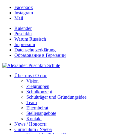
Facebook
Instagram
Mail
Kalender
Puschkin
Warum Russisch
Impressum
Datenschutzerklärung
Образование в Германии
Über uns / О нас
Vision
Zielgruppen
Schulkonzept
Schulträger und Gründungsidee
Team
Elternbeirat
Stellenangebote
Kontakt
News / Новости
Curriculum / Учёба