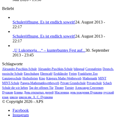
Beliebt
Schuleröffnung. Es ist endlich soweit!
24. August 2013 -
22:17
Schuleröffnung. Es ist endlich soweit!
24. August 2013 -
22:17
„U Lukomorja…“ – kunterbuntes Fest auf...
30. September
2013 - 23:45
Schlagworte
Alexander-Puschkin-Schule
Alexander-Puschkin-Schule
bilingual
Coronaferien
Deutsch-
russische Schule
Einschulung
Elterncafé
Erstklässler
Ferien
Frankfurter Zoo
Ganztagsschule
Herbstferien
Kino
Känguru Mathe-Wettbewerb
Mathematik
MINT
MINT-Schule
Pangea-Mathematikwettbewerb
Private Grundschule
Privatschule
Schach
Schule die wir lieben
Tag der offenen Tür
Theater
Turnier
Александр Сергеевич
Пушкин
Блины
День открытых дверей
Масленица
день рождения Пушкина
русский
язык
школа
школа им. А. С. Пушкина
© Copyright 2026 - APS
Facebook
Instagram