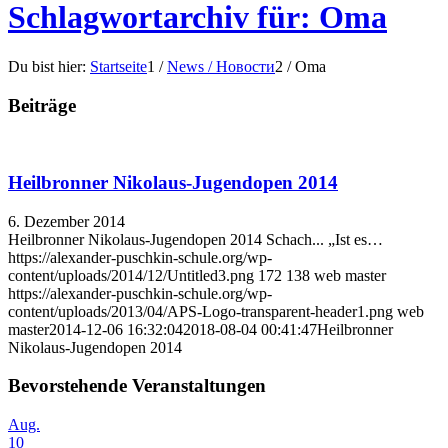
Schlagwortarchiv für: Oma
Du bist hier:
Startseite
1
/
News / Новости
2
/
Oma
Beiträge
Heilbronner Nikolaus-Jugendopen 2014
6. Dezember 2014
Heilbronner Nikolaus-Jugendopen 2014 Schach... „Ist es…
https://alexander-puschkin-schule.org/wp-
content/uploads/2014/12/Untitled3.png
172
138
web master
https://alexander-puschkin-schule.org/wp-
content/uploads/2013/04/APS-Logo-transparent-header1.png
web
master
2014-12-06 16:32:04
2018-08-04 00:41:47
Heilbronner
Nikolaus-Jugendopen 2014
Bevorstehende Veranstaltungen
Aug.
10