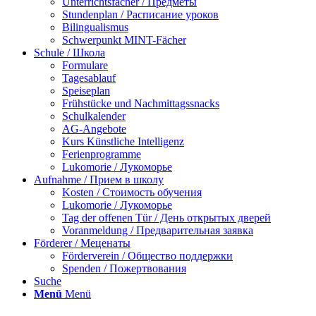
Unterrichtsfächer / Предметы
Stundenplan / Расписание уроков
Bilingualismus
Schwerpunkt MINT-Fächer
Schule / Школа
Formulare
Tagesablauf
Speiseplan
Frühstücke und Nachmittagssnacks
Schulkalender
AG-Angebote
Kurs Künstliche Intelligenz
Ferienprogramme
Lukomorie / Лукоморье
Aufnahme / Прием в школу
Kosten / Стоимость обучения
Lukomorie / Лукоморье
Tag der offenen Tür / День открытых дверей
Voranmeldung / Предварительная заявка
Förderer / Меценаты
Förderverein / Общество поддержки
Spenden / Пожертвования
Suche
Menü
Menü