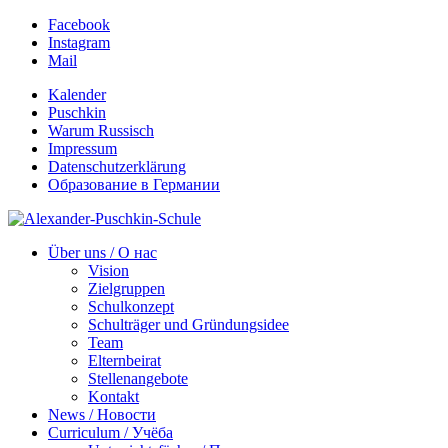
Facebook
Instagram
Mail
Kalender
Puschkin
Warum Russisch
Impressum
Datenschutzerklärung
Образование в Германии
Über uns / О нас
Vision
Zielgruppen
Schulkonzept
Schulträger und Gründungsidee
Team
Elternbeirat
Stellenangebote
Kontakt
News / Новости
Curriculum / Учёба