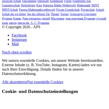
russische Schule
Einschulung
Elterncafé
Erstklässler
Ferien
Frankfurter Zoo
Ganztagsschule
Herbstferien
Kino
Känguru Mathe-Wettbewerb
Mathematik
MINT
MINT-Schule
Pangea-Mathematikwettbewerb
Private Grundschule
Privatschule
Schach
Schule die wir lieben
Tag der offenen Tür
Theater
Turnier
Александр Сергеевич
Пушкин
Блины
День открытых дверей
Масленица
день рождения Пушкина
русский
язык
школа
школа им. А. С. Пушкина
© Copyright 2026 - APS
Facebook
Instagram
Mail
Nach oben scrollen
Wir nutzen essentielle Cookies, um unsere Website bereitzustellen.
Externe Inhalte (z. B. YouTube, Instagram, Karten) laden wir nur
nach Ihrer Einwilligung. Details finden Sie in unserer
Datenschutzerklärung.
Alle akzeptieren
Nur essentielle Cookies
Cookie- und Datenschutzeinstellungen