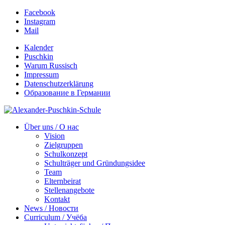
Facebook
Instagram
Mail
Kalender
Puschkin
Warum Russisch
Impressum
Datenschutzerklärung
Образование в Германии
Über uns / О нас
Vision
Zielgruppen
Schulkonzept
Schulträger und Gründungsidee
Team
Elternbeirat
Stellenangebote
Kontakt
News / Новости
Curriculum / Учёба