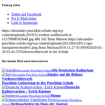
Eintrag teilen
Teilen auf Facebook
Per E-Mail teilen
Link to Instagram
https://alexander-puschkin-schule.org/wp-
content/uploads/2019/11/vorlese-wettbewerb-4-
e1579998583649.jpg
486
542
Ilona Marson
https://alexander-
puschkin-schule.org/wp-content/uploads/2013/04/APS-Logo-
transparent-header1.png
Ilona Marson
2019-11-27 01:09:00
2020-01-
26 01:41:55
Vorlesewettbewerb in der Schule
Das könnte Dich auch interessieren
Die Deutschen Kulturtage
Alexander-Puschkin-Schule
Kinder auf die Bühne:
Alexander-Puschkin-Schule
Vorlesewettbewerb
Puschkin-Geburtstag in der Puschkin-Schule
Deutsche
Kulturwochen – Erich Kästner
Momo
Alexander-Puschkin-Schule
Alexander-Puschkin-
Weihnachtsfest im Haus der Jugend
Schule