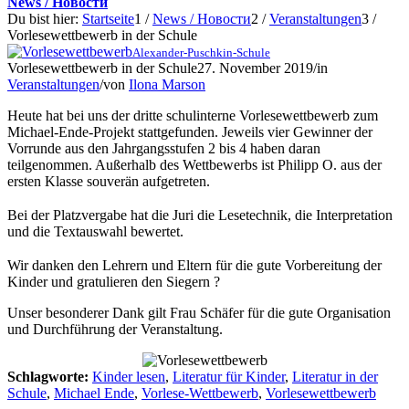
News / Новости
Du bist hier:
Startseite
1
/
News / Новости
2
/
Veranstaltungen
3
/
Vorlesewettbewerb in der Schule
Alexander-Puschkin-Schule
Vorlesewettbewerb in der Schule
27. November 2019
/
in
Veranstaltungen
/
von
Ilona Marson
Heute hat bei uns der dritte schulinterne Vorlesewettbewerb zum
Michael-Ende-Projekt stattgefunden. Jeweils vier Gewinner der
Vorrunde aus den Jahrgangsstufen 2 bis 4 haben daran
teilgenommen. Außerhalb des Wettbewerbs ist Philipp O. aus der
ersten Klasse souverän aufgetreten.
⠀
Bei der Platzvergabe hat die Juri die Lesetechnik, die Interpretation
und die Textauswahl bewertet.
⠀
Wir danken den Lehrern und Eltern für die gute Vorbereitung der
Kinder und gratulieren den Siegern ?
Unser besonderer Dank gilt Frau Schäfer für die gute Organisation
und Durchführung der Veranstaltung.
Schlagworte:
Kinder lesen
,
Literatur für Kinder
,
Literatur in der
Schule
,
Michael Ende
,
Vorlese-Wettbewerb
,
Vorlesewettbewerb