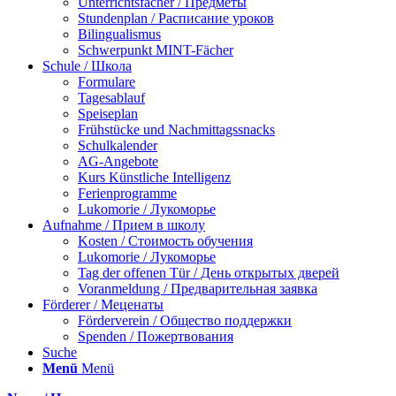
Unterrichtsfächer / Предметы
Stundenplan / Расписание уроков
Bilingualismus
Schwerpunkt MINT-Fächer
Schule / Школа
Formulare
Tagesablauf
Speiseplan
Frühstücke und Nachmittagssnacks
Schulkalender
AG-Angebote
Kurs Künstliche Intelligenz
Ferienprogramme
Lukomorie / Лукоморье
Aufnahme / Прием в школу
Kosten / Стоимость обучения
Lukomorie / Лукоморье
Tag der offenen Tür / День открытых дверей
Voranmeldung / Предварительная заявка
Förderer / Меценаты
Förderverein / Общество поддержки
Spenden / Пожертвования
Suche
Menü
Menü