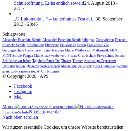
Schuleröffnung. Es ist endlich soweit!
24. August 2013 -
22:17
„U Lukomorja…“ – kunterbuntes Fest auf...
30. September
2013 - 23:45
Schlagworte
Alexander-Puschkin-Schule
Alexander-Puschkin-Schule
bilingual
Coronaferien
Deutsch-
russische Schule
Einschulung
Elterncafé
Erstklässler
Ferien
Frankfurter Zoo
Ganztagsschule
Herbstferien
Kino
Känguru Mathe-Wettbewerb
Mathematik
MINT
MINT-Schule
Pangea-Mathematikwettbewerb
Private Grundschule
Privatschule
Schach
Schule die wir lieben
Tag der offenen Tür
Theater
Turnier
Александр Сергеевич
Пушкин
Блины
День открытых дверей
Масленица
день рождения Пушкина
русский
язык
школа
школа им. А. С. Пушкина
© Copyright 2026 - APS
Facebook
Instagram
Mail
Momo
Alexander-Puschkin-Schule
Alexander-
Nikolaus war da!
Puschkin-Schule
Nach oben scrollen
Wir nutzen essentielle Cookies, um unsere Website bereitzustellen.