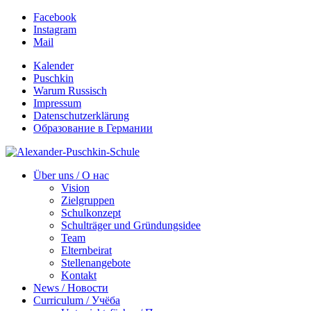
Facebook
Instagram
Mail
Kalender
Puschkin
Warum Russisch
Impressum
Datenschutzerklärung
Образование в Германии
Über uns / О нас
Vision
Zielgruppen
Schulkonzept
Schulträger und Gründungsidee
Team
Elternbeirat
Stellenangebote
Kontakt
News / Новости
Curriculum / Учёба