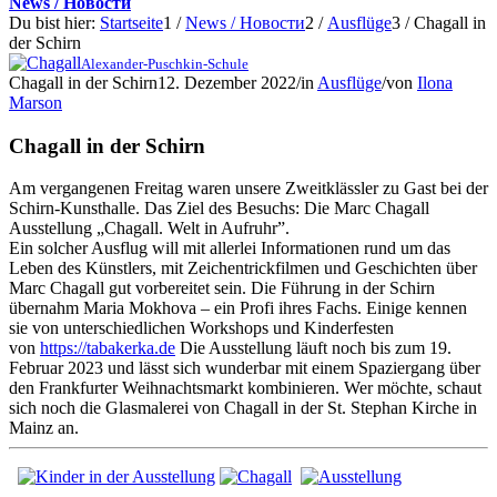
News / Новости
Du bist hier:
Startseite
1
/
News / Новости
2
/
Ausflüge
3
/
Chagall in
der Schirn
Alexander-Puschkin-Schule
Chagall in der Schirn
12. Dezember 2022
/
in
Ausflüge
/
von
Ilona
Marson
Chagall in der Schirn
Am vergangenen Freitag waren unsere Zweitklässler zu Gast bei der
Schirn-Kunsthalle. Das Ziel des Besuchs: Die Marc Chagall
Ausstellung „Chagall. Welt in Aufruhr”.
Ein solcher Ausflug will mit allerlei Informationen rund um das
Leben des Künstlers, mit Zeichentrickfilmen und Geschichten über
Marc Chagall gut vorbereitet sein. Die Führung in der Schirn
übernahm Maria Mokhova – ein Profi ihres Fachs. Einige kennen
sie von unterschiedlichen Workshops und Kinderfesten
von
https://tabakerka.de
Die Ausstellung läuft noch bis zum 19.
Februar 2023 und lässt sich wunderbar mit einem Spaziergang über
den Frankfurter Weihnachtsmarkt kombinieren. Wer möchte, schaut
sich noch die Glasmalerei von Chagall in der St. Stephan Kirche in
Mainz an.