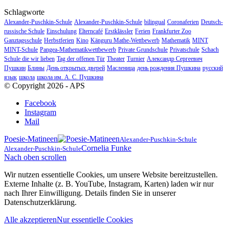
Schlagworte
Alexander-Puschkin-Schule
Alexander-Puschkin-Schule
bilingual
Coronaferien
Deutsch-
russische Schule
Einschulung
Elterncafé
Erstklässler
Ferien
Frankfurter Zoo
Ganztagsschule
Herbstferien
Kino
Känguru Mathe-Wettbewerb
Mathematik
MINT
MINT-Schule
Pangea-Mathematikwettbewerb
Private Grundschule
Privatschule
Schach
Schule die wir lieben
Tag der offenen Tür
Theater
Turnier
Александр Сергеевич
Пушкин
Блины
День открытых дверей
Масленица
день рождения Пушкина
русский
язык
школа
школа им. А. С. Пушкина
© Copyright 2026 - APS
Facebook
Instagram
Mail
Poesie-Matineen
Alexander-Puschkin-Schule
Cornelia Funke
Alexander-Puschkin-Schule
Nach oben scrollen
Wir nutzen essentielle Cookies, um unsere Website bereitzustellen.
Externe Inhalte (z. B. YouTube, Instagram, Karten) laden wir nur
nach Ihrer Einwilligung. Details finden Sie in unserer
Datenschutzerklärung.
Alle akzeptieren
Nur essentielle Cookies