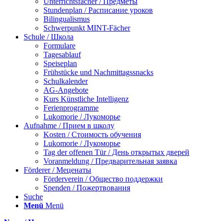
Unterrichtsfächer / Предметы
Stundenplan / Расписание уроков
Bilingualismus
Schwerpunkt MINT-Fächer
Schule / Школа
Formulare
Tagesablauf
Speiseplan
Frühstücke und Nachmittagssnacks
Schulkalender
AG-Angebote
Kurs Künstliche Intelligenz
Ferienprogramme
Lukomorie / Лукоморье
Aufnahme / Прием в школу
Kosten / Стоимость обучения
Lukomorie / Лукоморье
Tag der offenen Tür / День открытых дверей
Voranmeldung / Предварительная заявка
Förderer / Меценаты
Förderverein / Общество поддержки
Spenden / Пожертвования
Suche
Menü
Menü