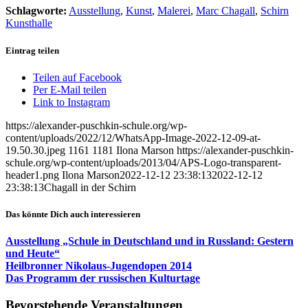
Schlagworte:
Ausstellung
,
Kunst
,
Malerei
,
Marc Chagall
,
Schirn
Kunsthalle
Eintrag teilen
Teilen auf Facebook
Per E-Mail teilen
Link to Instagram
https://alexander-puschkin-schule.org/wp-
content/uploads/2022/12/WhatsApp-Image-2022-12-09-at-
19.50.30.jpeg
1161
1181
Ilona Marson
https://alexander-puschkin-
schule.org/wp-content/uploads/2013/04/APS-Logo-transparent-
header1.png
Ilona Marson
2022-12-12 23:38:13
2022-12-12
23:38:13
Chagall in der Schirn
Das könnte Dich auch interessieren
Ausstellung „Schule in Deutschland und in Russland: Gestern
und Heute“
Heilbronner Nikolaus-Jugendopen 2014
Das Programm der russischen Kulturtage
Bevorstehende Veranstaltungen