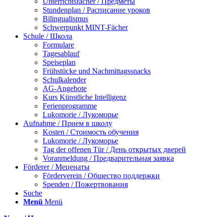
Unterrichtsfächer / Предметы
Stundenplan / Расписание уроков
Bilingualismus
Schwerpunkt MINT-Fächer
Schule / Школа
Formulare
Tagesablauf
Speiseplan
Frühstücke und Nachmittagssnacks
Schulkalender
AG-Angebote
Kurs Künstliche Intelligenz
Ferienprogramme
Lukomorie / Лукоморье
Aufnahme / Прием в школу
Kosten / Стоимость обучения
Lukomorie / Лукоморье
Tag der offenen Tür / День открытых дверей
Voranmeldung / Предварительная заявка
Förderer / Меценаты
Förderverein / Общество поддержки
Spenden / Пожертвования
Suche
Menü
Menü