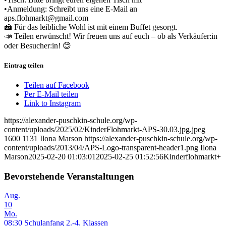
•Anmeldung: Schreibt uns eine E-Mail an
aps.flohmarkt@gmail.com
🍰 Für das leibliche Wohl ist mit einem Buffet gesorgt.
📣 Teilen erwünscht! Wir freuen uns auf euch – ob als Verkäufer:in
oder Besucher:in! 😊
Eintrag teilen
Teilen auf Facebook
Per E-Mail teilen
Link to Instagram
https://alexander-puschkin-schule.org/wp-
content/uploads/2025/02/KinderFlohmarkt-APS-30.03.jpg.jpeg
1600
1131
Ilona Marson
https://alexander-puschkin-schule.org/wp-
content/uploads/2013/04/APS-Logo-transparent-header1.png
Ilona
Marson
2025-02-20 01:03:01
2025-02-25 01:52:56
Kinderflohmarkt+
Bevorstehende Veranstaltungen
Aug.
10
Mo.
08:30
Schulanfang 2.-4. Klassen