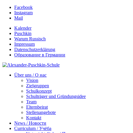
Facebook
Instagram
Mail
Kalender
Puschkin
Warum Russisch
Impressum
Datenschutzerklärung
Образование в Германии
Über uns / О нас
Vision
Zielgruppen
Schulkonzept
Schulträger und Gründungsidee
Team
Elternbeirat
Stellenangebote
Kontakt
News / Новости
Curriculum / Учёба