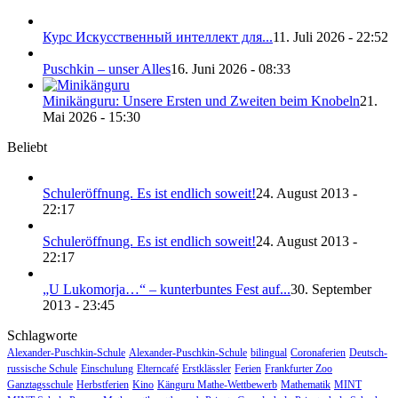
Курс Искусственный интеллект для...
11. Juli 2026 - 22:52
Puschkin – unser Alles
16. Juni 2026 - 08:33
Minikänguru: Unsere Ersten und Zweiten beim Knobeln
21.
Mai 2026 - 15:30
Beliebt
Schuleröffnung. Es ist endlich soweit!
24. August 2013 -
22:17
Schuleröffnung. Es ist endlich soweit!
24. August 2013 -
22:17
„U Lukomorja…“ – kunterbuntes Fest auf...
30. September
2013 - 23:45
Schlagworte
Alexander-Puschkin-Schule
Alexander-Puschkin-Schule
bilingual
Coronaferien
Deutsch-
russische Schule
Einschulung
Elterncafé
Erstklässler
Ferien
Frankfurter Zoo
Ganztagsschule
Herbstferien
Kino
Känguru Mathe-Wettbewerb
Mathematik
MINT