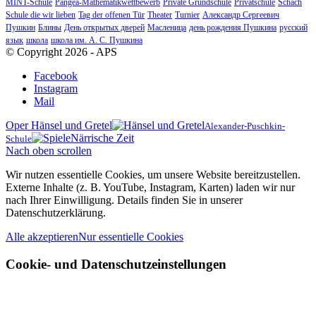
MINT-Schule
Pangea-Mathematikwettbewerb
Private Grundschule
Privatschule
Schach
Schule die wir lieben
Tag der offenen Tür
Theater
Turnier
Александр Сергеевич
Пушкин
Блины
День открытых дверей
Масленица
день рождения Пушкина
русский
язык
школа
школа им. А. С. Пушкина
© Copyright 2026 - APS
Facebook
Instagram
Mail
Oper Hänsel und Gretel
Alexander-Puschkin-
Närrische Zeit
Schule
Nach oben scrollen
Wir nutzen essentielle Cookies, um unsere Website bereitzustellen.
Externe Inhalte (z. B. YouTube, Instagram, Karten) laden wir nur
nach Ihrer Einwilligung. Details finden Sie in unserer
Datenschutzerklärung.
Alle akzeptieren
Nur essentielle Cookies
Cookie- und Datenschutzeinstellungen