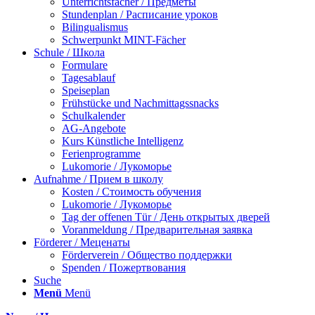
Unterrichtsfächer / Предметы
Stundenplan / Расписание уроков
Bilingualismus
Schwerpunkt MINT-Fächer
Schule / Школа
Formulare
Tagesablauf
Speiseplan
Frühstücke und Nachmittagssnacks
Schulkalender
AG-Angebote
Kurs Künstliche Intelligenz
Ferienprogramme
Lukomorie / Лукоморье
Aufnahme / Прием в школу
Kosten / Стоимость обучения
Lukomorie / Лукоморье
Tag der offenen Tür / День открытых дверей
Voranmeldung / Предварительная заявка
Förderer / Меценаты
Förderverein / Общество поддержки
Spenden / Пожертвования
Suche
Menü
Menü