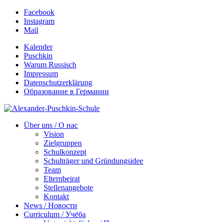
Facebook
Instagram
Mail
Kalender
Puschkin
Warum Russisch
Impressum
Datenschutzerklärung
Образование в Германии
Über uns / О нас
Vision
Zielgruppen
Schulkonzept
Schulträger und Gründungsidee
Team
Elternbeirat
Stellenangebote
Kontakt
News / Новости
Curriculum / Учёба