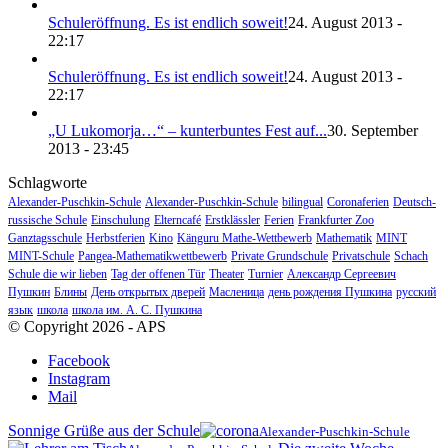
Schuleröffnung. Es ist endlich soweit!
24. August 2013 -
22:17
Schuleröffnung. Es ist endlich soweit!
24. August 2013 -
22:17
„U Lukomorja…“ – kunterbuntes Fest auf...
30. September
2013 - 23:45
Schlagworte
Alexander-Puschkin-Schule
Alexander-Puschkin-Schule
bilingual
Coronaferien
Deutsch-
russische Schule
Einschulung
Elterncafé
Erstklässler
Ferien
Frankfurter Zoo
Ganztagsschule
Herbstferien
Kino
Känguru Mathe-Wettbewerb
Mathematik
MINT
MINT-Schule
Pangea-Mathematikwettbewerb
Private Grundschule
Privatschule
Schach
Schule die wir lieben
Tag der offenen Tür
Theater
Turnier
Александр Сергеевич
Пушкин
Блины
День открытых дверей
Масленица
день рождения Пушкина
русский
язык
школа
школа им. А. С. Пушкина
© Copyright 2026 - APS
Facebook
Instagram
Mail
Sonnige Grüße aus der Schule
Alexander-Puschkin-Schule