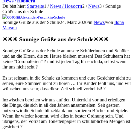
News / Новости
Du bist hier:
Startseite
1
/
News / Новости
2
/
News
3
/
Sonnige
Grüße aus der Schule
Alexander-Puschkin-Schule
Sonnige Grüße aus der Schule
24. März 2020
/
in
News
/
von
Ilona
Marson
☀☀☀ Sonnige Grüße aus der Schule☀☀☀
Sonnige Grüße aus der Schule an unsere Schülerinnen und Schüler
und an die Eltern, die zu Hause bleiben müssen! Das Schulteam hat
keine “Coronaferien“ ? und ist jeden Tag für euch da, selbst wenn
ihr uns nicht seht ?
⠀
Es ist seltsam, in die Schule zu kommen und eure Gesichter nicht zu
sehen, eure Stimmen nicht zu hören … Ihr Kinder fehlt uns, und wir
wünschen uns sehr, dass diese Zeit schnell vorbei ist! ?
⠀
Inzwischen bereiten wir uns auf den Unterricht vor und erledigen
die Dinge, die sich in all den Jahren ansammelten. Seit gestern
putzen wir die Schule blitzeblank und sortieren Bücher und Spiele.
Wenn ihr wieder kommt, wird alles in bester Ordnung sein. Und
übrigens, der Vorrat am Toilettenpapier in schulüblichen Mengen ist
gesichert ?