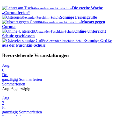
Die zweite Woche
Alexander-Puschkin-Schule
„Coronaferien“
Sonnige Feriengrüße
Alexander-Puschkin-Schule
Mozart gegen
Alexander-Puschkin-Schule
Corona
Online-Unterricht
Alexander-Puschkin-Schule
Schule geschlossen
Sonnige Grüße
Alexander-Puschkin-Schule
aus der Puschkin-Schule!
Bevorstehende Veranstaltungen
Aug.
6
Do.
ganztägig
Sommerferien
Sommerferien
Aug. 6
ganztägig
Aug.
7
Fr.
ganztägig
Sommerferien