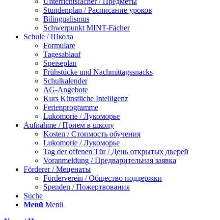
Unterrichtsfächer / Предметы
Stundenplan / Расписание уроков
Bilingualismus
Schwerpunkt MINT-Fächer
Schule / Школа
Formulare
Tagesablauf
Speiseplan
Frühstücke und Nachmittagssnacks
Schulkalender
AG-Angebote
Kurs Künstliche Intelligenz
Ferienprogramme
Lukomorie / Лукоморье
Aufnahme / Прием в школу
Kosten / Стоимость обучения
Lukomorie / Лукоморье
Tag der offenen Tür / День открытых дверей
Voranmeldung / Предварительная заявка
Förderer / Меценаты
Förderverein / Общество поддержки
Spenden / Пожертвования
Suche
Menü
Menü