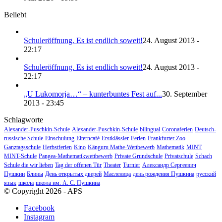
Beliebt
Schuleröffnung. Es ist endlich soweit!
24. August 2013 -
22:17
Schuleröffnung. Es ist endlich soweit!
24. August 2013 -
22:17
„U Lukomorja…“ – kunterbuntes Fest auf...
30. September
2013 - 23:45
Schlagworte
Alexander-Puschkin-Schule
Alexander-Puschkin-Schule
bilingual
Coronaferien
Deutsch-
russische Schule
Einschulung
Elterncafé
Erstklässler
Ferien
Frankfurter Zoo
Ganztagsschule
Herbstferien
Kino
Känguru Mathe-Wettbewerb
Mathematik
MINT
MINT-Schule
Pangea-Mathematikwettbewerb
Private Grundschule
Privatschule
Schach
Schule die wir lieben
Tag der offenen Tür
Theater
Turnier
Александр Сергеевич
Пушкин
Блины
День открытых дверей
Масленица
день рождения Пушкина
русский
язык
школа
школа им. А. С. Пушкина
© Copyright 2026 - APS
Facebook
Instagram