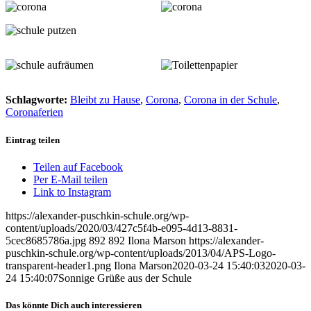
Schlagworte:
Bleibt zu Hause
,
Corona
,
Corona in der Schule
,
Coronaferien
Eintrag teilen
Teilen auf Facebook
Per E-Mail teilen
Link to Instagram
https://alexander-puschkin-schule.org/wp-
content/uploads/2020/03/427c5f4b-e095-4d13-8831-
5cec8685786a.jpg
892
892
Ilona Marson
https://alexander-
puschkin-schule.org/wp-content/uploads/2013/04/APS-Logo-
transparent-header1.png
Ilona Marson
2020-03-24 15:40:03
2020-03-
24 15:40:07
Sonnige Grüße aus der Schule
Das könnte Dich auch interessieren