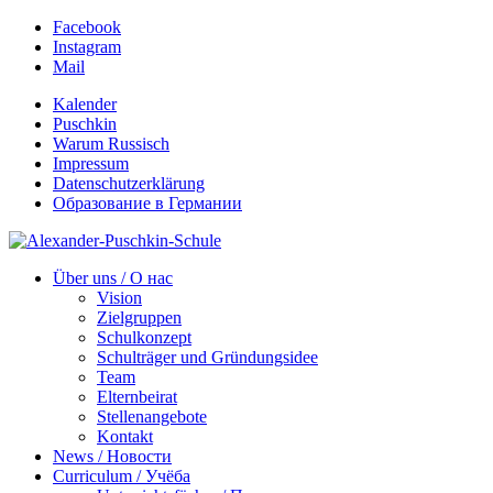
Facebook
Instagram
Mail
Kalender
Puschkin
Warum Russisch
Impressum
Datenschutzerklärung
Образование в Германии
Über uns / О нас
Vision
Zielgruppen
Schulkonzept
Schulträger und Gründungsidee
Team
Elternbeirat
Stellenangebote
Kontakt
News / Новости
Curriculum / Учёба