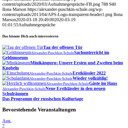
content/uploads/2020/03/Aufnahmegespräche-FB.png
788
940
Ilona Marson
https://alexander-puschkin-schule.org/wp-
content/uploads/2013/04/APS-Logo-transparent-header1.png
Ilona
Marson
2020-03-18 20:49:00
2020-03-19
01:01:55
Aufnahmegespräche
Das könnte Dich auch interessieren
Tag der offenen Tür
Sachunterricht im
Alexander-Puschkin-Schule
Geldmuseum
Minikänguru: Unsere Ersten und Zweiten beim
Knobeln
Erstklässler 2022
Alexander-Puschkin-Schule
Wieder vollzählig!
Alexander-Puschkin-Schule
Gäste im Haus
Alexander-Puschkin-Schule
Neue Erstklässler in den neuen
Alexander-Puschkin-Schule
Schulräumen
Das Programm der russischen Kulturtage
Bevorstehende Veranstaltungen
Aug.
7