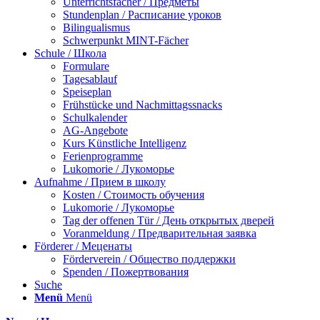
Unterrichtsfächer / Предметы
Stundenplan / Расписание уроков
Bilingualismus
Schwerpunkt MINT-Fächer
Schule / Школа
Formulare
Tagesablauf
Speiseplan
Frühstücke und Nachmittagssnacks
Schulkalender
AG-Angebote
Kurs Künstliche Intelligenz
Ferienprogramme
Lukomorie / Лукоморье
Aufnahme / Прием в школу
Kosten / Стоимость обучения
Lukomorie / Лукоморье
Tag der offenen Tür / День открытых дверей
Voranmeldung / Предварительная заявка
Förderer / Меценаты
Förderverein / Общество поддержки
Spenden / Пожертвования
Suche
Menü
Menü