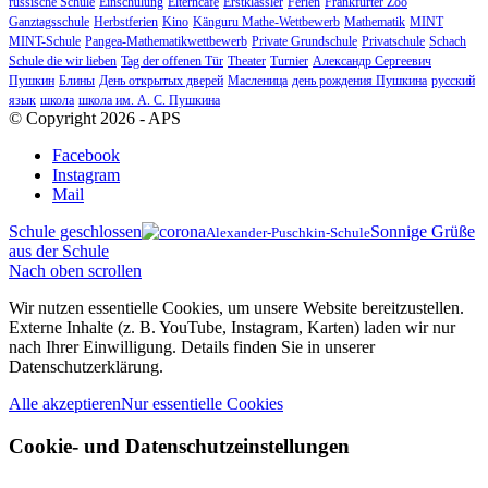
russische Schule
Einschulung
Elterncafé
Erstklässler
Ferien
Frankfurter Zoo
Ganztagsschule
Herbstferien
Kino
Känguru Mathe-Wettbewerb
Mathematik
MINT
MINT-Schule
Pangea-Mathematikwettbewerb
Private Grundschule
Privatschule
Schach
Schule die wir lieben
Tag der offenen Tür
Theater
Turnier
Александр Сергеевич
Пушкин
Блины
День открытых дверей
Масленица
день рождения Пушкина
русский
язык
школа
школа им. А. С. Пушкина
© Copyright 2026 - APS
Facebook
Instagram
Mail
Schule geschlossen
Sonnige Grüße
Alexander-Puschkin-Schule
aus der Schule
Nach oben scrollen
Wir nutzen essentielle Cookies, um unsere Website bereitzustellen.
Externe Inhalte (z. B. YouTube, Instagram, Karten) laden wir nur
nach Ihrer Einwilligung. Details finden Sie in unserer
Datenschutzerklärung.
Alle akzeptieren
Nur essentielle Cookies
Cookie- und Datenschutzeinstellungen