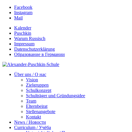
Facebook
Instagram
Mail
Kalender
Puschkin
Warum Russisch
Impressum
Datenschutzerklärung
Образование в Германии
Über uns / О нас
Vision
Zielgruppen
Schulkonzept
Schulträger und Gründungsidee
Team
Elternbeirat
Stellenangebote
Kontakt
News / Новости
Curriculum / Учёба