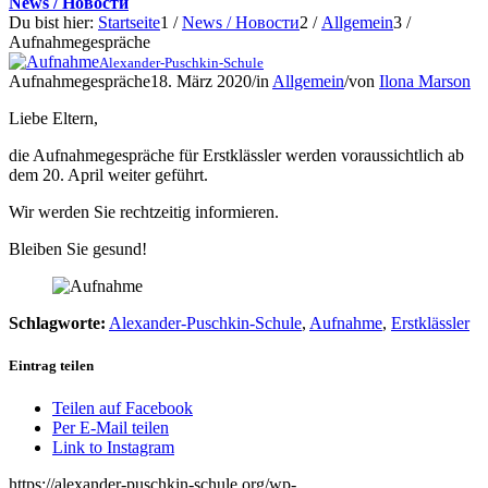
News / Новости
Du bist hier:
Startseite
1
/
News / Новости
2
/
Allgemein
3
/
Aufnahmegespräche
Alexander-Puschkin-Schule
Aufnahmegespräche
18. März 2020
/
in
Allgemein
/
von
Ilona Marson
Liebe Eltern,
die Aufnahmegespräche für Erstklässler werden voraussichtlich ab
dem 20. April weiter geführt.
Wir werden Sie rechtzeitig informieren.
Bleiben Sie gesund!
Schlagworte:
Alexander-Puschkin-Schule
,
Aufnahme
,
Erstklässler
Eintrag teilen
Teilen auf Facebook
Per E-Mail teilen
Link to Instagram
https://alexander-puschkin-schule.org/wp-