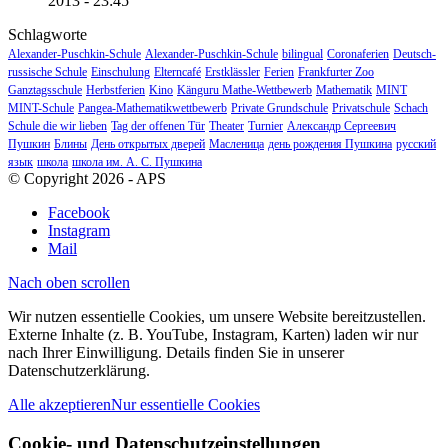
2013 - 23:45
Schlagworte
Alexander-Puschkin-Schule
Alexander-Puschkin-Schule
bilingual
Coronaferien
Deutsch-
russische Schule
Einschulung
Elterncafé
Erstklässler
Ferien
Frankfurter Zoo
Ganztagsschule
Herbstferien
Kino
Känguru Mathe-Wettbewerb
Mathematik
MINT
MINT-Schule
Pangea-Mathematikwettbewerb
Private Grundschule
Privatschule
Schach
Schule die wir lieben
Tag der offenen Tür
Theater
Turnier
Александр Сергеевич
Пушкин
Блины
День открытых дверей
Масленица
день рождения Пушкина
русский
язык
школа
школа им. А. С. Пушкина
© Copyright 2026 - APS
Facebook
Instagram
Mail
Nach oben scrollen
Wir nutzen essentielle Cookies, um unsere Website bereitzustellen.
Externe Inhalte (z. B. YouTube, Instagram, Karten) laden wir nur
nach Ihrer Einwilligung. Details finden Sie in unserer
Datenschutzerklärung.
Alle akzeptieren
Nur essentielle Cookies
Cookie- und Datenschutzeinstellungen