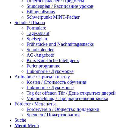
Unterrichtsfächer / Предметы
Stundenplan / Расписание уроков
Bilingualismus
Schwerpunkt MINT-Fächer
Schule / Школа
Formulare
Tagesablauf
Speiseplan
Frühstücke und Nachmittagssnacks
Schulkalender
AG-Angebote
Kurs Künstliche Intelligenz
Ferienprogramme
Lukomorie / Лукоморье
Aufnahme / Прием в школу
Kosten / Стоимость обучения
Lukomorie / Лукоморье
Tag der offenen Tür / День открытых дверей
Voranmeldung / Предварительная заявка
Förderer / Меценаты
Förderverein / Общество поддержки
Spenden / Пожертвования
Suche
Menü
Menü