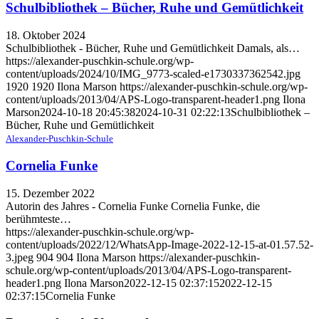
Schulbibliothek – Bücher, Ruhe und Gemütlichkeit
18. Oktober 2024
Schulbibliothek - Bücher, Ruhe und Gemütlichkeit Damals, als…
https://alexander-puschkin-schule.org/wp-
content/uploads/2024/10/IMG_9773-scaled-e1730337362542.jpg
1920
1920
Ilona Marson
https://alexander-puschkin-schule.org/wp-
content/uploads/2013/04/APS-Logo-transparent-header1.png
Ilona
Marson
2024-10-18 20:45:38
2024-10-31 02:22:13
Schulbibliothek –
Bücher, Ruhe und Gemütlichkeit
Alexander-Puschkin-Schule
Cornelia Funke
15. Dezember 2022
Autorin des Jahres - Cornelia Funke Cornelia Funke, die
berühmteste…
https://alexander-puschkin-schule.org/wp-
content/uploads/2022/12/WhatsApp-Image-2022-12-15-at-01.57.52-
3.jpeg
904
904
Ilona Marson
https://alexander-puschkin-
schule.org/wp-content/uploads/2013/04/APS-Logo-transparent-
header1.png
Ilona Marson
2022-12-15 02:37:15
2022-12-15
02:37:15
Cornelia Funke