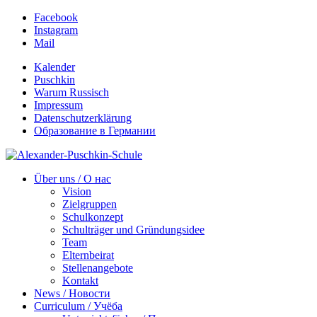
Facebook
Instagram
Mail
Kalender
Puschkin
Warum Russisch
Impressum
Datenschutzerklärung
Образование в Германии
Über uns / О нас
Vision
Zielgruppen
Schulkonzept
Schulträger und Gründungsidee
Team
Elternbeirat
Stellenangebote
Kontakt
News / Новости
Curriculum / Учёба