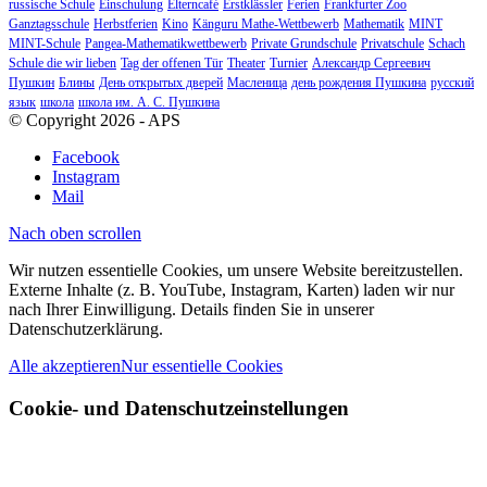
russische Schule
Einschulung
Elterncafé
Erstklässler
Ferien
Frankfurter Zoo
Ganztagsschule
Herbstferien
Kino
Känguru Mathe-Wettbewerb
Mathematik
MINT
MINT-Schule
Pangea-Mathematikwettbewerb
Private Grundschule
Privatschule
Schach
Schule die wir lieben
Tag der offenen Tür
Theater
Turnier
Александр Сергеевич
Пушкин
Блины
День открытых дверей
Масленица
день рождения Пушкина
русский
язык
школа
школа им. А. С. Пушкина
© Copyright 2026 - APS
Facebook
Instagram
Mail
Nach oben scrollen
Wir nutzen essentielle Cookies, um unsere Website bereitzustellen.
Externe Inhalte (z. B. YouTube, Instagram, Karten) laden wir nur
nach Ihrer Einwilligung. Details finden Sie in unserer
Datenschutzerklärung.
Alle akzeptieren
Nur essentielle Cookies
Cookie- und Datenschutzeinstellungen