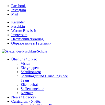
Facebook
Instagram
Mail
Kalender
Puschkin
Warum Russisch
Impressum
Datenschutzerklärung
Образование в Германии
Über uns / О нас
Vision
Zielgruppen
Schulkonzept
Schulträger und Gründungsidee
Team
Elternbeirat
Stellenangebote
Kontakt
News / Новости
Curriculum / Учёба