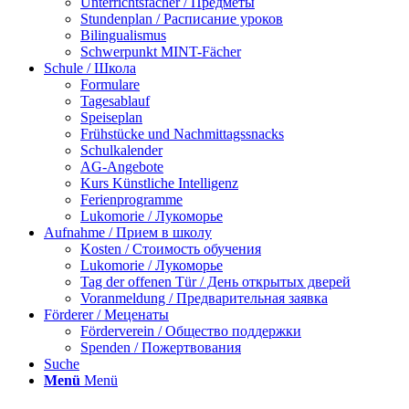
Unterrichtsfächer / Предметы
Stundenplan / Расписание уроков
Bilingualismus
Schwerpunkt MINT-Fächer
Schule / Школа
Formulare
Tagesablauf
Speiseplan
Frühstücke und Nachmittagssnacks
Schulkalender
AG-Angebote
Kurs Künstliche Intelligenz
Ferienprogramme
Lukomorie / Лукоморье
Aufnahme / Прием в школу
Kosten / Стоимость обучения
Lukomorie / Лукоморье
Tag der offenen Tür / День открытых дверей
Voranmeldung / Предварительная заявка
Förderer / Меценаты
Förderverein / Общество поддержки
Spenden / Пожертвования
Suche
Menü
Menü