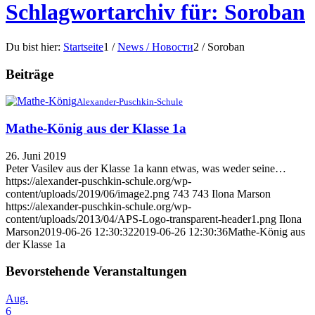
Schlagwortarchiv für: Soroban
Du bist hier:
Startseite
1
/
News / Новости
2
/
Soroban
Beiträge
Alexander-Puschkin-Schule
Mathe-König aus der Klasse 1a
26. Juni 2019
Peter Vasilev aus der Klasse 1a kann etwas, was weder seine…
https://alexander-puschkin-schule.org/wp-
content/uploads/2019/06/image2.png
743
743
Ilona Marson
https://alexander-puschkin-schule.org/wp-
content/uploads/2013/04/APS-Logo-transparent-header1.png
Ilona
Marson
2019-06-26 12:30:32
2019-06-26 12:30:36
Mathe-König aus
der Klasse 1a
Bevorstehende Veranstaltungen
Aug.
6