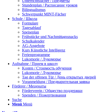
Unterrichtsfächer / Предметы
Stundenplan / Расписание уроков
Bilingualismus
Schwerpunkt MINT-Fächer
Schule / Школа
Formulare
Tagesablauf
Speiseplan
Frühstücke und Nachmittagssnacks
Schulkalender
AG-Angebote
Kurs Künstliche Intelligenz
Ferienprogramme
Lukomorie / Лукоморье
Aufnahme / Прием в школу
Kosten / Стоимость обучения
Lukomorie / Лукоморье
Tag der offenen Tür / День открытых дверей
Voranmeldung / Предварительная заявка
Förderer / Меценаты
Förderverein / Общество поддержки
Spenden / Пожертвования
Suche
Menü
Menü