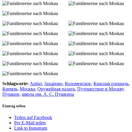
Schlagworte:
Арбат
,
Захарово
,
Коломенское
,
Красная площадь
,
Кремль
,
Москва
,
Оружейная палата
,
Путешествие в Москву
,
Пушкин
,
школа им. А. С. Пушкина
Eintrag teilen
Teilen auf Facebook
Per E-Mail teilen
Link to Instagram