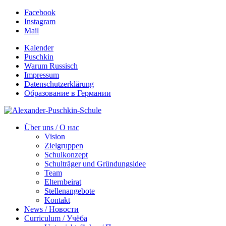
Facebook
Instagram
Mail
Kalender
Puschkin
Warum Russisch
Impressum
Datenschutzerklärung
Образование в Германии
Über uns / О нас
Vision
Zielgruppen
Schulkonzept
Schulträger und Gründungsidee
Team
Elternbeirat
Stellenangebote
Kontakt
News / Новости
Curriculum / Учёба