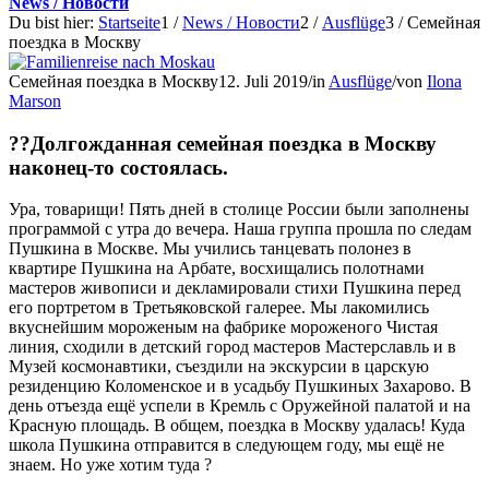
News / Новости
Du bist hier:
Startseite
1
/
News / Новости
2
/
Ausflüge
3
/
Семейная
поездка в Москву
Семейная поездка в Москву
12. Juli 2019
/
in
Ausflüge
/
von
Ilona
Marson
??Долгожданная семейная поездка в Москву
наконец-то состоялась.
Ура, товарищи! Пять дней в столице России были заполнены
программой с утра до вечера. Наша группа прошла по следам
Пушкина в Москве. Мы учились танцевать полонез в
квартире Пушкина на Арбате, восхищались полотнами
мастеров живописи и декламировали стихи Пушкина перед
его портретом в Третьяковской галерее. Мы лакомились
вкуснейшим мороженым на фабрике мороженого Чистая
линия, сходили в детский город мастеров Мастерславль и в
Музей космонавтики, съездили на экскурсии в царскую
резиденцию Коломенское и в усадьбу Пушкиных Захарово. В
день отъезда ещё успели в Кремль с Оружейной палатой и на
Красную площадь. В общем, поездка в Москву удалась! Куда
школа Пушкина отправится в следующем году, мы ещё не
знаем. Но уже хотим туда ?