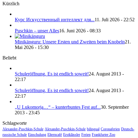
Kürzlich
Курс Искусственный интеллект для...
11. Juli 2026 - 22:52
Puschkin – unser Alles
16. Juni 2026 - 08:33
Minikänguru: Unsere Ersten und Zweiten beim Knobeln
21.
Mai 2026 - 15:30
Beliebt
Schuleröffnung. Es ist endlich soweit!
24. August 2013 -
22:17
Schuleröffnung. Es ist endlich soweit!
24. August 2013 -
22:17
„U Lukomorja…“ – kunterbuntes Fest auf...
30. September
2013 - 23:45
Schlagworte
Alexander-Puschkin-Schule
Alexander-Puschkin-Schule
bilingual
Coronaferien
Deutsch-
russische Schule
Einschulung
Elterncafé
Erstklässler
Ferien
Frankfurter Zoo