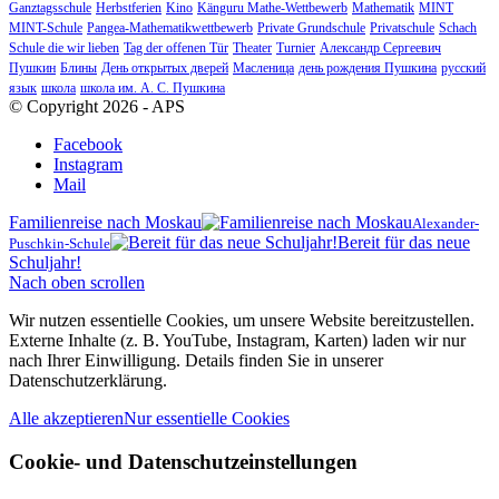
Ganztagsschule
Herbstferien
Kino
Känguru Mathe-Wettbewerb
Mathematik
MINT
MINT-Schule
Pangea-Mathematikwettbewerb
Private Grundschule
Privatschule
Schach
Schule die wir lieben
Tag der offenen Tür
Theater
Turnier
Александр Сергеевич
Пушкин
Блины
День открытых дверей
Масленица
день рождения Пушкина
русский
язык
школа
школа им. А. С. Пушкина
© Copyright 2026 - APS
Facebook
Instagram
Mail
Familienreise nach Moskau
Alexander-
Bereit für das neue
Puschkin-Schule
Schuljahr!
Nach oben scrollen
Wir nutzen essentielle Cookies, um unsere Website bereitzustellen.
Externe Inhalte (z. B. YouTube, Instagram, Karten) laden wir nur
nach Ihrer Einwilligung. Details finden Sie in unserer
Datenschutzerklärung.
Alle akzeptieren
Nur essentielle Cookies
Cookie- und Datenschutzeinstellungen