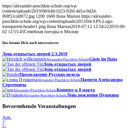
https://alexander-puschkin-schule.org/wp-
content/uploads/2019/08/64fe1023-926f-4d1a-9d2d-
f69f51cdd972.jpg
1200
1600
Ilona Marson
https://alexander-
puschkin-schule.org/wp-content/uploads/2013/04/APS-Logo-
transparent-header1.png
Ilona Marson
2019-07-12 12:54:22
2019-09-
02 12:55:45
Семейная поездка в Москву
Das könnte Dich auch interessieren
День открытых дверей 2.3.2019
Gäste im Haus
Alexander-Puschkin-Schule
День открытых дверей
День открытых дверей
Продолжение Русских недель
Памяти Александра
Alexander-Puschkin-Schule
Сергеевича
Концерт к 8 марта
Alexander-Puschkin-Schule
День рождения Пушкина
Alexander-Puschkin-Schule
Bevorstehende Veranstaltungen
Aug.
7
Fr.